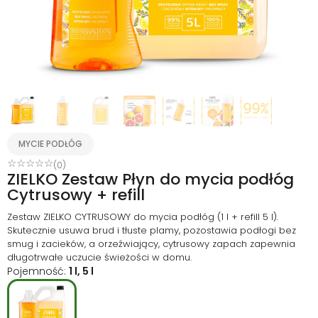
MYCIE PODŁÓG
☆
☆
☆
☆
☆
(0)
ZIELKO Zestaw Płyn do mycia podłóg
Cytrusowy + refill
Zestaw ZIELKO CYTRUSOWY do mycia podłóg (1 l + refill 5 l).
Skutecznie usuwa brud i tłuste plamy, pozostawia podłogi bez
smug i zacieków, a orzeźwiający, cytrusowy zapach zapewnia
długotrwałe uczucie świeżości w domu.
Pojemność:
1 l, 5 l