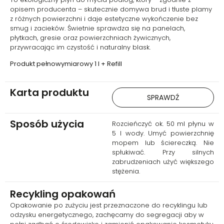
wygląda czysto, ale też tak
opisem producenta – skutecznie domywa brud i tłuste plamy
pachnie.
z różnych powierzchni i daje estetyczne wykończenie bez
smug i zacieków. Świetnie sprawdza się na panelach,
płytkach, gresie oraz powierzchniach żywicznych,
przywracając im czystość i naturalny blask.
Produkt pełnowymiarowy 1 l + Refill
Karta produktu
SPRAWDŹ
Sposób użycia
Rozcieńczyć ok. 50 ml płynu w
5 l wody. Umyć powierzchnię
mopem lub ściereczką. Nie
spłukiwać. Przy silnych
zabrudzeniach użyć większego
stężenia.
Recykling opakowań
Opakowanie po zużyciu jest przeznaczone do recyklingu lub
odzysku energetycznego, zachęcamy do segregacji aby w