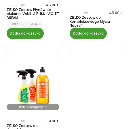
45.00
zł
(0)
★
★
★
★
★
ZIELKO Zestaw Płynów do
45.00
zł
(0)
płukania VANILLA BLISS i VIOLET
★
★
★
★
★
ZIELKO Zestaw do
DREAM
Kompleksowego Mycia
PŁUKANIE
2X1,52L
Naczyń
Dodaj do koszyka
Dodaj do koszyka
Brak w magazynie
39.00
zł
(0)
★
★
★
★
★
ZIELKO Zestaw do