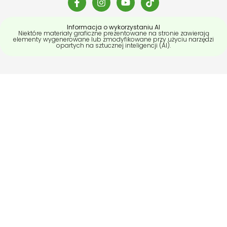
Informacja o wykorzystaniu AI
Niektóre materiały graficzne prezentowane na stronie zawierają
elementy wygenerowane lub zmodyfikowane przy użyciu narzędzi
opartych na sztucznej inteligencji (AI).