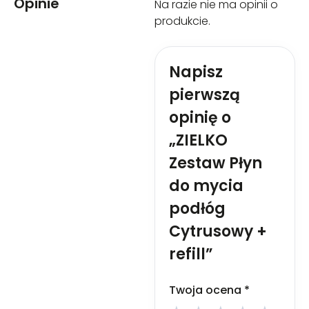
Opinie
SIĘ DO OCZU: Ostrożnie płukać
Na razie nie ma opinii o
wodą przez kilka minut. Wyjąć
produkcie.
soczewki kontaktowe, jeżeli są i
można je łatwo usunąć. Nadal
płukać. W przypadku
Napisz
utrzymywania się działania
drażniącego na oczy:
pierwszą
Zasięgnąć porady/zgłosić się
pod opiekę lekarza. Stosować
opinię o
zgodnie z przeznaczeniem i
sposobem użycia.
„ZIELKO
Przechowywać w miejscu
Zestaw Płyn
niedostępnym dla dzieci.
do mycia
podłóg
Cytrusowy +
refill”
Twoja ocena
*