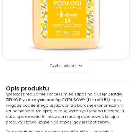
Czytaj więcej
Świeży zapach
cytrusów –
długotrwałe uczucie
Opis produktu
czystości w domu
Sprzątasz regularnie i chcesz mieć zapas na dłużej?
Zestaw
ZIELKO Płyn do mycia podłóg CYTRUSOWY (1 l + refill 5 l)
. łączy
Orzeźwiająca nuta cytrusowa
wygodę codziennego użytkowania z bardziej ekonomicznym
wprowadza do wnętrza lekkość i
uzupełnianiem. Mniejszą butelkę wykorzystujesz na bieżąco, a
energię. Producent podkreśla,
duże opakowanie 5 l pozwala rzadziej dokupować kolejne
że zapach utrzymuje się na
produkty i łatwo uzupełniać zapas, gdy jest potrzebny.
długo, dzięki czemu po
sprzątaniu dom nie tylko
To ekologiczny płyn do mycia podłóg, który – zgodnie z