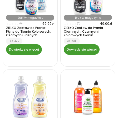
Brak w magazynie
Brak w magazynie
69.99
zł
49.00
zł
(0)
(0)
★
★
★
★
★
★
★
★
★
★
ZIELKO Zestaw do Prania:
ZIELKO Zestaw do Prania
Płyny do Tkanin Kolorowych,
Ciemnych, Czarnych i
Czarnych i Jasnych
Kolorowych tkanin
3 X 1,52 L
2 X 1,52 L
Dowiedz się więcej
Dowiedz się więcej