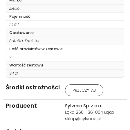
Marka
Zielko
Pojemność
1 l, 5 l
Opakowanie
Butelka, Kanister
Ilość produktów w zestawie
2
Wartość zestawu
34 zł
Środki ostrożności
Uwaga: Działa drażniąco na
PRZECZYTAJ
oczy. W razie konieczności
zasięgnięcia porady lekarza
należy pokazać pojemnik lub
Producent
Sylveco Sp. z o.o.
etykietę. Chronić przed
Łąka 260F, 36-004 Łąka
dziećmi. Dokładnie umyć ręce i
sklep@sylveco.pl
dotknięte części ciała po
użyciu. W PRZYPADKU DOSTANIA