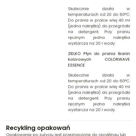
Skutecznie działa w
temperaturach od 20 do 60°C.
Do prania w pralce wlej 40 ml
(jedna nakrętka) do przegródki
na detergent. Przy praniu
ręcznym jedna nakrętka
wystarcza na 20 l wody.
ZIELKO Płyn do prania tkanin
kolorowych COLORWAVE
ESSENCE
Skutecznie działa w
temperaturach od 20 do 60°C.
Do prania w pralce wlej 40 ml
(jedna nakrętka) do przegródki
na detergent. Przy praniu
ręcznym jedna nakrętka
wystarcza na 20 l wody.
Recykling opakowań
Opakowanie po zużyciu jest przeznaczone do recyklingu lub