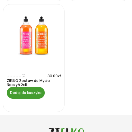
30.00
zł
(0)
★
★
★
★
★
ZIELKO Zestaw do Mycia
Naczyń 2x1L
Dodaj do koszyka