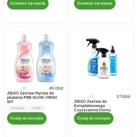
Dowiedz się więcej
Dowiedz się więcej
45.00
zł
(0)
★
★
★
★
★
ZIELKO Zestaw Płynów do
37.00
zł
(0)
płukania PINK GLOW i FRESH
★
★
★
★
★
ZIELKO Zestaw do
SKY
Kompleksowego
PŁUKANIE
2X1,52L
Czyszczenia Domu
Dodaj do koszyka
Dodaj do koszyka