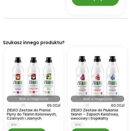
Szukasz innego produktu?
Brak w magazynie
Brak w magazynie
65.00
zł
60.00
zł
(0)
(0)
★
★
★
★
★
★
★
★
★
★
ZIELKO Zestaw do Prania:
ZIELKO Zestaw do Płukania
Płyny do Tkanin Kolorowych,
tkanin – Zapach Kwiatowy,
Czarnych i Jasnych
owocowy i tropikalny
DOM
DOM