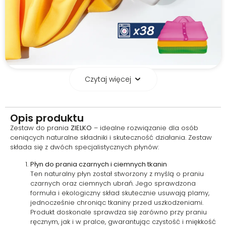
Czytaj więcej
Świeżość w każdym
praniu – zapach i
czystość, które trwają
Opis produktu
Zestaw do prania
ZIELKO
– idealne rozwiązanie dla osób
Zestaw zapewnia praniu nie
ceniących naturalne składniki i skuteczność działania. Zestaw
tylko skuteczne usuwanie
składa się z dwóch specjalistycznych płynów:
zabrudzeń, ale też przyjemny,
długotrwały aromat. Zarówno w
Płyn do prania czarnych i ciemnych tkanin
przypadku tkanin czarnych, jak i
Ten naturalny płyn został stworzony z myślą o praniu
kolorowych, zapach utrzymuje
czarnych oraz ciemnych ubrań. Jego sprawdzona
się na ubraniach, dając
formuła i ekologiczny skład skutecznie usuwają plamy,
poczucie świeżości i komfortu
jednocześnie chroniąc tkaniny przed uszkodzeniami.
przez cały dzień. To praktyczne
Produkt doskonale sprawdza się zarówno przy praniu
połączenie funkcji czyszczącej i
ręcznym, jak i w pralce, gwarantując czystość i miękkość