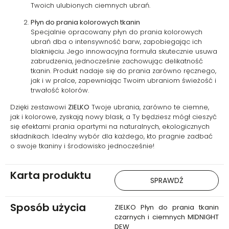
perfumującej – idealne dla tych,
Twoich ulubionych ciemnych ubrań.
którzy chcą, by pranie było nie
tylko czyste, ale i przyjemne w
Płyn do prania kolorowych tkanin
odbiorze.
Specjalnie opracowany płyn do prania kolorowych
ubrań dba o intensywność barw, zapobiegając ich
blaknięciu. Jego innowacyjna formuła skutecznie usuwa
zabrudzenia, jednocześnie zachowując delikatność
tkanin. Produkt nadaje się do prania zarówno ręcznego,
jak i w pralce, zapewniając Twoim ubraniom świeżość i
trwałość kolorów.
Dzięki zestawowi
ZIELKO
Twoje ubrania, zarówno te ciemne,
jak i kolorowe, zyskają nowy blask, a Ty będziesz mógł cieszyć
się efektami prania opartymi na naturalnych, ekologicznych
składnikach. Idealny wybór dla każdego, kto pragnie zadbać
o swoje tkaniny i środowisko jednocześnie!
Karta produktu
SPRAWDŹ
Sposób użycia
ZIELKO Płyn do prania tkanin
czarnych i ciemnych MIDNIGHT
DEW