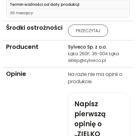
Termin ważności od daty produkcji
36 miesięcy
Środki ostrożności
Przeciwwskazania: Uczulenie
PRZECZYTAJ
na którykolwiek ze składników
produktu. Stosować zgodnie z
przeznaczeniem i sposobem
Producent
Sylveco Sp. z o.o.
użycia. Przechowywać w
Łąka 260F, 36-004 Łąka
miejscu niedostępnym dla
sklep@sylveco.pl
dzieci.
Opinie
Na razie nie ma opinii o
produkcie.
Napisz
pierwszą
opinię o
„ZIELKO