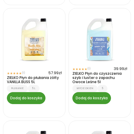
39.99
zł
(1)
★
★
★
★
★
57.99
zł
(1)
ZIELKO Płyn do czyszczenia
★
★
★
★
★
ZIELKO Płyn do płukania żółty
szyb i luster o zapachu
VANILLA BLISS 5L
Owoce Leśne 5l
PŁUKANIE
5 L
MYCIE OKIEN
5
Dodaj do koszyka
Dodaj do koszyka