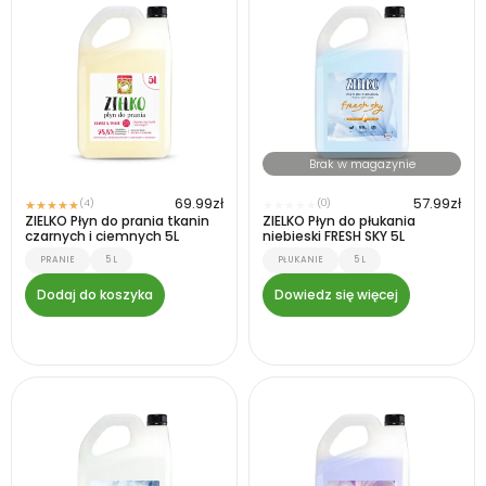
Brak w magazynie
69.99
zł
57.99
zł
(4)
(0)
★
★
★
★
★
★
★
★
★
★
ZIELKO Płyn do prania tkanin
ZIELKO Płyn do płukania
czarnych i ciemnych 5L
niebieski FRESH SKY 5L
PRANIE
5 L
PŁUKANIE
5 L
Dodaj do koszyka
Dowiedz się więcej