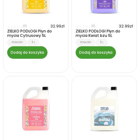
32.99
zł
32.99
zł
(0)
(0)
★
★
★
★
★
★
★
★
★
★
ZIELKO PODŁOGI Płyn do
ZIELKO PODŁOGI Płyn do
mycia Cytrusowy 5L
mycia Kwiat bzu 5L
PODŁOGI
5 L
PODŁOGI
5 L
Dodaj do koszyka
Dodaj do koszyka