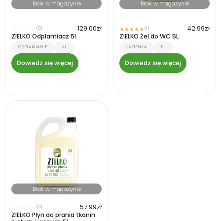
Brak w magazynie
Brak w magazynie
129.00
zł
42.99
zł
(0)
(1)
★
★
★
★
★
★
★
★
★
★
ZIELKO Odplamiacz 5l
ZIELKO Żel do WC 5L
ODPLAMIANIE
5 L
ŁAZIENKA
5 L
Dowiedz się więcej
Dowiedz się więcej
Brak w magazynie
57.99
zł
(0)
★
★
★
★
★
ZIELKO Płyn do prania tkanin