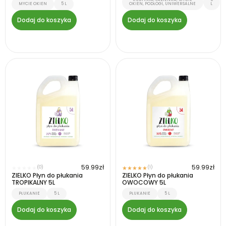
MYCIE OKIEN
5 L
OKIEN, PODŁOGI, UNIWERSALNE
L
Dodaj do koszyka
Dodaj do koszyka
59.99
zł
59.99
zł
(0)
(1)
★
★
★
★
★
★
★
★
★
★
ZIELKO Płyn do płukania
ZIELKO Płyn do płukania
TROPIKALNY 5L
OWOCOWY 5L
PŁUKANIE
5 L
PŁUKANIE
5 L
Dodaj do koszyka
Dodaj do koszyka