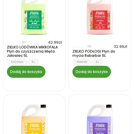
42.99
zł
(0)
★
★
★
★
★
32.99
zł
ZIELKO LODÓWKA MIKROFALA
(0)
★
★
★
★
★
Płyn do czyszczenia Mięta
ZIELKO PODŁOGI Płyn do
Jałowiec 5L
mycia Rabarbar 5L
KUCHNIA
5 L
PODŁOGI
5 L
Dodaj do koszyka
Dodaj do koszyka