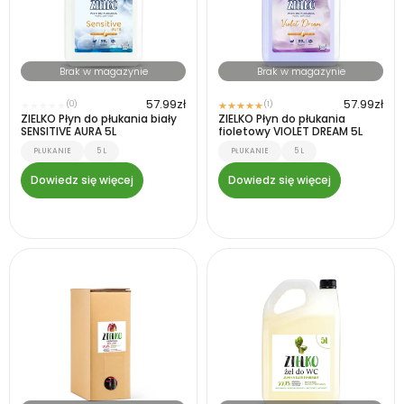
Brak w magazynie
Brak w magazynie
57.99
zł
57.99
zł
(0)
(1)
★
★
★
★
★
★
★
★
★
★
ZIELKO Płyn do płukania biały
ZIELKO Płyn do płukania
SENSITIVE AURA 5L
fioletowy VIOLET DREAM 5L
PŁUKANIE
5 L
PŁUKANIE
5 L
Dowiedz się więcej
Dowiedz się więcej