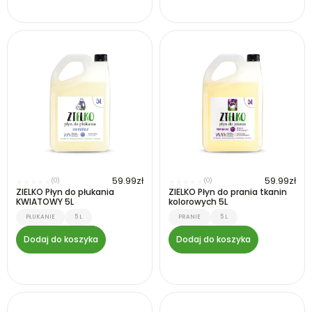
59.99
zł
59.99
zł
(0)
(0)
★
★
★
★
★
★
★
★
★
★
ZIELKO Płyn do płukania
ZIELKO Płyn do prania tkanin
KWIATOWY 5L
kolorowych 5L
PŁUKANIE
5 L
PRANIE
5 L
Dodaj do koszyka
Dodaj do koszyka