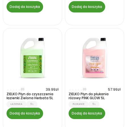
Dodaj do koszyka
Dodaj do koszyka
39.99
zł
57.99
zł
(0)
(0)
★
★
★
★
★
★
★
★
★
★
ZIELKO Płyn do czyszczenia
ZIELKO Płyn do płukania
łazienki Zielona Herbata 5L
różowy PINK GLOW 5L
ŁAZIENKA
5 L
PŁUKANIE
5 L
Dodaj do koszyka
Dodaj do koszyka