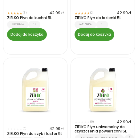
42.99
zł
42.99
zł
(3)
(2)
★
★
★
★
★
★
★
★
★
★
ZIELKO Płyn do kuchni 5L
ZIELKO Płyn do łazienki 5L
KUCHNIA
5 L
ŁAZIENKA
5 L
Dodaj do koszyka
Dodaj do koszyka
42.99
zł
(0)
★
★
★
★
★
ZIELKO Płyn uniwersalny do
42.99
zł
(0)
★
★
★
★
★
czyszczenia powierzchni 5L
ZIELKO Płyn do szyb i luster 5L
KUCHNIA, ŁAZIENKA, MYCIE
5