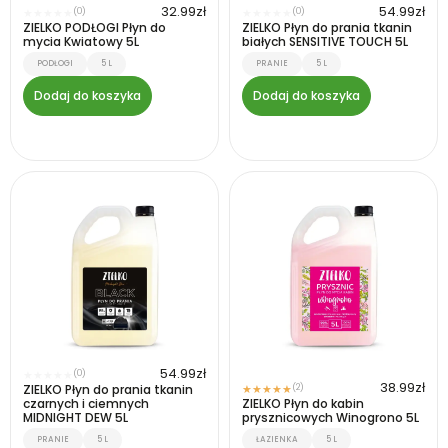
32.99
zł
54.99
zł
(0)
(0)
★
★
★
★
★
★
★
★
★
★
ZIELKO PODŁOGI Płyn do
ZIELKO Płyn do prania tkanin
mycia Kwiatowy 5L
białych SENSITIVE TOUCH 5L
PODŁOGI
5 L
PRANIE
5 L
Dodaj do koszyka
Dodaj do koszyka
54.99
zł
(0)
★
★
★
★
★
38.99
zł
ZIELKO Płyn do prania tkanin
(2)
★
★
★
★
★
czarnych i ciemnych
ZIELKO Płyn do kabin
MIDNIGHT DEW 5L
prysznicowych Winogrono 5L
PRANIE
5 L
ŁAZIENKA
5 L