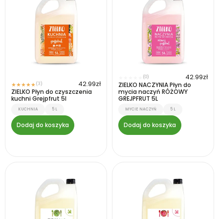
42.99
zł
(0)
★
★
★
★
★
42.99
zł
(3)
ZIELKO NACZYNIA Płyn do
★
★
★
★
★
ZIELKO Płyn do czyszczenia
mycia naczyń RÓŻOWY
kuchni Grejpfrut 5l
GREJPFRUT 5L
KUCHNIA
5 L
MYCIE NACZYŃ
5 L
Dodaj do koszyka
Dodaj do koszyka