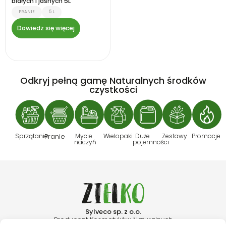
białych i jasnych 5L
PRANIE
5 L
Dowiedz się więcej
Odkryj pełną gamę Naturalnych środków
czystkości
Sprzątanie
Pranie
Mycie
Wielopaki
Duże
Zestawy
Promocje
naczyń
pojemności
Sylveco sp. z o.o.
Producent Kosmetyków Naturalnych