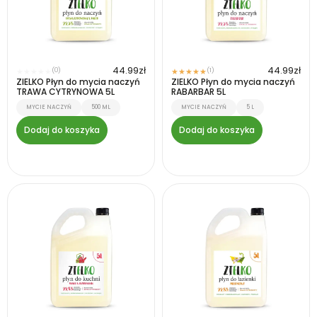
44.99
zł
44.99
zł
(0)
(1)
★
★
★
★
★
★
★
★
★
★
ZIELKO Płyn do mycia naczyń
ZIELKO Płyn do mycia naczyń
TRAWA CYTRYNOWA 5L
RABARBAR 5L
MYCIE NACZYŃ
500 ML
MYCIE NACZYŃ
5 L
Dodaj do koszyka
Dodaj do koszyka