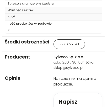
Butelka z atomizerem, Kanister
Wartość zestawu
50 zł
Ilość produktów w zestawie
2
Środki ostrożności
Uwaga: Działa drażniąco na
PRZECZYTAJ
oczy. Stosować rękawice
ochronne/odzież
ochronną/ochronę
Producent
Sylveco Sp. z o.o.
oczu/ochronę twarzy. W
Łąka 260F, 36-004 Łąka
PRZYPADKU DOSTANIA SIĘ DO
sklep@sylveco.pl
OCZU: Ostrożnie płukać wodą
przez kilka minut. Wyjąć
Opinie
soczewki kontaktowe, jeżeli są i
Na razie nie ma opinii o
można je łatwo usunąć. Nadal
produkcie.
płukać. W przypadku
utrzymywania się działania
drażniącego na oczy:
Napisz
Zasięgnąć porady/zgłosić się
pod opiekę lekarza.