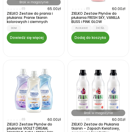
Brak w magazynie
65.00
zł
60.00
zł
(0)
(0)
★
★
★
★
★
★
★
★
★
★
ZIELKO Zestaw do prania i
ZIELKO Zestaw Płynów do
płukania: Pranie tkanin
płukania FRESH SKY, VANILLA
kolorowych i ciemnych
BLISS i PINK GLOW
DOM
PŁUKANIE
3X1,52L
Dowiedz się więcej
Dodaj do koszyka
Brak w magazynie
60.00
zł
60.00
zł
(0)
(0)
★
★
★
★
★
★
★
★
★
★
ZIELKO Zestaw Płynów do
ZIELKO Zestaw do Płukania
płukania VIOLET DREAM,
tkanin – Zapach Kwiatowy,