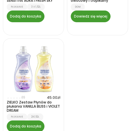
SENSITIVE AURA i FRESH SKY
owocowy i tropikalny
PŁUKANIE
3 X 1,52L
DOM
Dodaj do koszyka
Dowiedz się więcej
45.00
zł
(0)
★
★
★
★
★
ZIELKO Zestaw Płynów do
płukania VANILLA BLISS i VIOLET
DREAM
PŁUKANIE
2X1,52L
Dodaj do koszyka