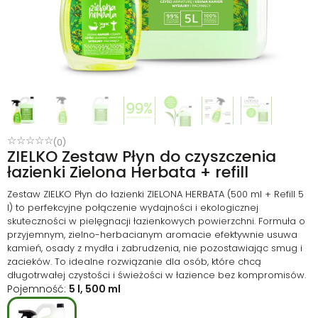
☆
☆
☆
☆
☆
(0)
ZIELKO Zestaw Płyn do czyszczenia
łazienki Zielona Herbata + refill
Zestaw ZIELKO Płyn do łazienki ZIELONA HERBATA (500 ml + Refill 5
l) to perfekcyjne połączenie wydajności i ekologicznej
skuteczności w pielęgnacji łazienkowych powierzchni. Formuła o
przyjemnym, zielno-herbacianym aromacie efektywnie usuwa
kamień, osady z mydła i zabrudzenia, nie pozostawiając smug i
zacieków. To idealne rozwiązanie dla osób, które chcą
długotrwałej czystości i świeżości w łazience bez kompromisów.
Pojemność:
5 l, 500 ml