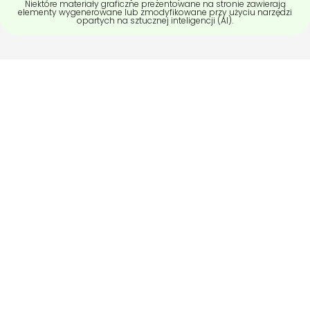
Niektóre materiały graficzne prezentowane na stronie zawierają
elementy wygenerowane lub zmodyfikowane przy użyciu narzędzi
opartych na sztucznej inteligencji (AI).