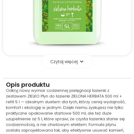
Czytaj więcej
Wydajny zestaw na
dłużej
Opis produktu
Opakowanie 500 ml z
Odkryj nowy wymiar codziennej pielęgnacji łazienki z
wygodnym atomizerem
zestawem ZIELKO Płyn do łazienki ZIELONA HERBATA 500 ml +
sprawdzi się w bieżącym
refill 5 l — idealnym duetem dla tych, którzy cenią wydajność,
użytkowaniu, a refill 5 l pozwala
komfort i ekologię w jednym. Dzięki niemu zyskujesz nie tylko
na wielokrotne uzupełnianie
praktyczne opakowanie startowe 500 ml, ale też duże
butelki. To rozwiązanie
uzupełnienie aż 5 l, które sprawi, że czysta łazienka stanie się
ekonomiczne i praktyczne,
codziennością, a nie chwilowym efektem. Formuła płynu
szczególnie w domach, gdzie
została zaprojektowana tak, aby efektywnie usuwać kamień,
łazienka sprzątana jest