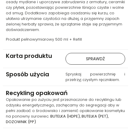
osady mydlane i uporczywe zabrudzenia z armatury, ceramiki
regularnie. Większa pojemność
czy płytek, pozostawiając powierzchnie lśniąco czyste i wolne
oznacza rzadsze zakupy i
od smug. Dodatkowo zapobiega osadzaniu się kurzu, co
większy komfort użytkowania.
ułatwia utrzymanie czystości na dłużej, a przyjemny zapach
Dzięki temu zawsze masz zapas
zielonej herbaty sprawia, że sprzątanie staje się przyjemnym
skutecznego środka pod ręką.
doświadczeniem.
Produkt pełnowymiarowy 500 ml + Refill
Karta produktu
SPRAWDŹ
Sposób użycia
Spryskaj powierzchnię i
przetrzyj czystym ręcznikiem.
Recykling opakowań
Opakowanie po zużyciu jest przeznaczone do recyklingu lub
odzysku energetycznego, zachęcamy do segregacji aby w
pełni zadbać o środowisko i zamienić opakowanie kosmetyku
na ponowny surowiec.
BUTELKA (HDPE), BUTELKA (PET),
DOZOWNIK (PP)