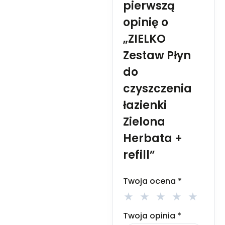
pierwszą
Zawartość/pojemnik usuwać
do odpowiednio
opinię o
oznakowanych kontenerów
przeznaczonych do
„ZIELKO
selektywnej zbiórki odpadów.
Zestaw Płyn
Stosować zgodnie z
przeznaczeniem i sposobem
do
użycia. Przechowywać w
miejscu niedostępnym dla
czyszczenia
dzieci.
łazienki
Zielona
Herbata +
refill”
Twoja ocena
*
Twoja opinia
*