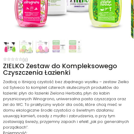
☆
☆
☆
☆
☆
(0)
ZIELKO Zestaw do Kompleksowego
Czyszczenia Łazienki
Zadbaj o lśniącą czystość bez zbędnego wysiłku – zestaw Zielko
od Sylveco to komplet czterech skutecznych produktów do
łazienki: płyn do łazienki Zielona Herbata, płyn do kabin
prysznicowych Winogrono, uniwersalna pasta czyszcząca oraz
żel do WC. To praktyczny wybór dla osób, które chcą mieć w
domu ekologiczne środki czystości o świetnym działaniu:
usuwają kamień, osady z mydła i zabrudzenia, a przy tym
zostawiają świeży, przyjemny zapach i efekt „jak po generalnych
porządkach”.
Pojemność: