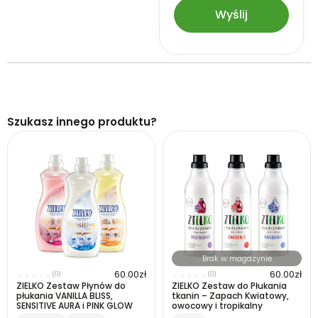
Szukasz innego produktu?
Brak w magazynie
60.00
zł
60.00
zł
(0)
(0)
★
★
★
★
★
★
★
★
★
★
ZIELKO Zestaw Płynów do
ZIELKO Zestaw do Płukania
płukania VANILLA BLISS,
tkanin – Zapach Kwiatowy,
SENSITIVE AURA i PINK GLOW
owocowy i tropikalny