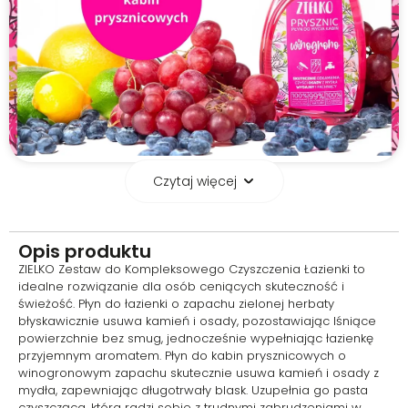
Czytaj więcej
Jedna pasta, wiele
zadań – moc sody na
trudne zabrudzenia
Opis produktu
ZIELKO Zestaw do Kompleksowego Czyszczenia Łazienki to
W zestawie znajduje się także
idealne rozwiązanie dla osób ceniących skuteczność i
Zielko pasta czyszcząca –
świeżość. Płyn do łazienki o zapachu zielonej herbaty
prawdziwy „as” do zadań
błyskawicznie usuwa kamień i osady, pozostawiając lśniące
specjalnych. Dzięki zawartości
powierzchnie bez smug, jednocześnie wypełniając łazienkę
sody oczyszczonej pomaga
przyjemnym aromatem. Płyn do kabin prysznicowych o
zmiękczać wodę i usuwać
winogronowym zapachu skutecznie usuwa kamień i osady z
nieprzyjemne zapachy, a przy
mydła, zapewniając długotrwały blask. Uzupełnia go pasta
tym świetnie radzi sobie z
czyszcząca, która radzi sobie z trudnymi zabrudzeniami w