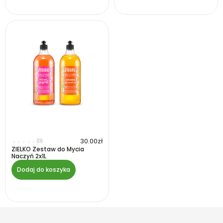
30.00
zł
(0)
★
★
★
★
★
ZIELKO Zestaw do Mycia
Naczyń 2x1L
Dodaj do koszyka