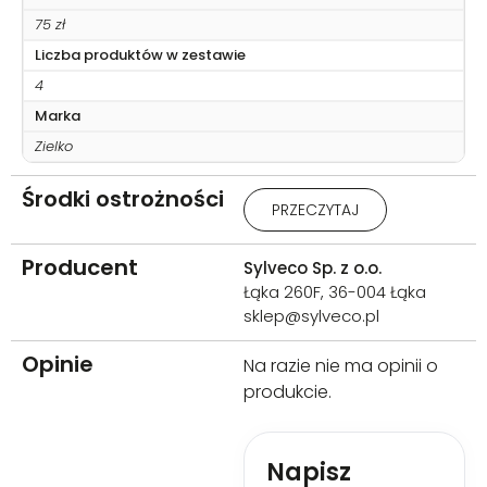
75 zł
Liczba produktów w zestawie
4
Marka
Zielko
Środki ostrożności
Przeciwwskazania: Uczulenie
PRZECZYTAJ
na którykolwiek ze składników
produktu. Stosować zgodnie z
przeznaczeniem i sposobem
Producent
Sylveco Sp. z o.o.
użycia. Przechowywać w
Łąka 260F, 36-004 Łąka
miejscu niedostępnym dla
sklep@sylveco.pl
dzieci.
Opinie
Na razie nie ma opinii o
produkcie.
Napisz