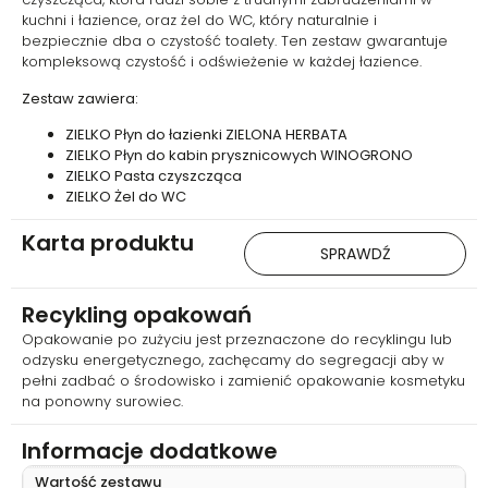
trudnymi zabrudzeniami: czyści,
kuchni i łazience, oraz żel do WC, który naturalnie i
odświeża i pomaga usuwać
bezpiecznie dba o czystość toalety. Ten zestaw gwarantuje
oraz wybielać uporczywe
kompleksową czystość i odświeżenie w każdej łazience.
plamy. To produkt, po który
sięgasz, gdy potrzebujesz
Zestaw zawiera:
szybkiego efektu „wow” na
powierzchniach wymagających
ZIELKO Płyn do łazienki ZIELONA HERBATA
porządnego domycia.
ZIELKO Płyn do kabin prysznicowych WINOGRONO
ZIELKO Pasta czyszcząca
ZIELKO Żel do WC
Karta produktu
SPRAWDŹ
Recykling opakowań
Opakowanie po zużyciu jest przeznaczone do recyklingu lub
odzysku energetycznego, zachęcamy do segregacji aby w
pełni zadbać o środowisko i zamienić opakowanie kosmetyku
na ponowny surowiec.
Informacje dodatkowe
Wartość zestawu