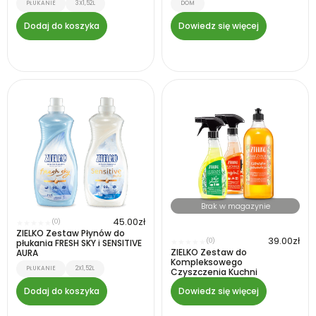
PŁUKANIE
3X1,52L
DOM
Dodaj do koszyka
Dowiedz się więcej
Brak w magazynie
45.00
zł
(0)
★
★
★
★
★
ZIELKO Zestaw Płynów do
39.00
zł
(0)
płukania FRESH SKY i SENSITIVE
★
★
★
★
★
ZIELKO Zestaw do
AURA
Kompleksowego
PŁUKANIE
2X1,52L
Czyszczenia Kuchni
Dodaj do koszyka
Dowiedz się więcej