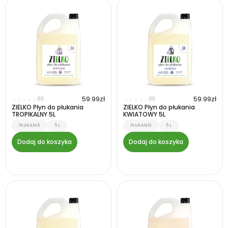
59.99
zł
59.99
zł
(0)
(0)
★
★
★
★
★
★
★
★
★
★
ZIELKO Płyn do płukania
ZIELKO Płyn do płukania
TROPIKALNY 5L
KWIATOWY 5L
PŁUKANIE
5 L
PŁUKANIE
5 L
Dodaj do koszyka
Dodaj do koszyka