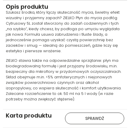
energią
Opis produktu
Szukasz środka, który łączy skuteczność mycia, świetny efekt
Zapach potrafi zmienić całe
wizualny i przyjemny zapach? ZIELKO Płyn do mycia podłóg
doświadczenie sprzątania.
Cytrusowy 5L został stworzony do zadań codziennych i tych
Cytrusy są czyste, rześkie i
„na szybko”, kiedy chcesz, by podłoga po umyciu wyglądała
„podnoszą” atmosferę w
jak nowa. Formuła usuwa zabrudzenia i tłuste ślady, a
mieszkaniu — jak wietrzenie po
jednocześnie pomaga uzyskać czystą powierzchnię bez
burzy, tylko lepiej. Po myciu
zacieków i smug — idealną do pomieszczeń, gdzie liczy się
podłóg wnętrze wypełnia się
estetyka i pierwsze wrażenie.
orzeźwiającą nutą, która zostaje
na dłużej i podkreśla efekt
ZIELKO stawia także na odpowiedzialne sprzątanie: płyn ma
świeżości. To idealna
biodegradowalną formułę i jest przyjazny środowisku, m.in.
propozycja dla osób, które nie
bezpieczny dla mikroflory w przydomowych oczyszczalniach.
lubią ciężkich, słodkich
Skład obejmuje m.in. <5% amfoterycznych i niejonowych
aromatów, a wolą zapach
związków powierzchniowo czynnych oraz alkohol
kojarzący się z energią i
izopropylowy, co wspiera skuteczność i komfort użytkowania.
lekkością. W praktyce: sprzątasz
Zalecane rozcieńczenie to ok. 50 ml na 5 l wody (w razie
szybciej, bo przyjemniej — i
potrzeby można zwiększyć stężenie).
jeszcze dłużej czujesz, że „jest
czysto”.
Karta produktu
SPRAWDŹ