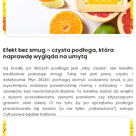
Efekt bez smug – czysta podłoga, która
naprawdę wygląda na umytą
Są środki, po których podłoga jest „niby czysta”, ale światło
bezlitośnie pokazuje smugi. Tutaj cel jest jasny: czysto i
estetycznie. Płyn ZIELKO pomaga domyć codzienny brud, a po
wyschnięciu zostawia powierzchnię równą i schludną — bez
zacieków, bez niechcianych śladów. To świetny wybór do wnętrz
z dużymi przeszkleniami, jasnymi panelami czy błyszczącym
gresem. Jeśli zależy Ci na tym, by po sprzątaniu podłoga
prezentowała się świeżo (a nie tylko „odświeżona”), wersja
Cytrusowa będzie trafiona.