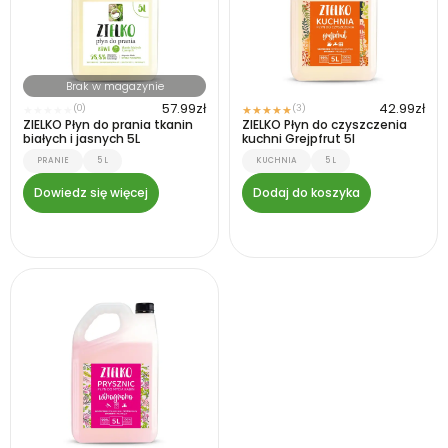
Brak w magazynie
57.99
zł
42.99
zł
(0)
(3)
★
★
★
★
★
★
★
★
★
★
ZIELKO Płyn do prania tkanin
ZIELKO Płyn do czyszczenia
białych i jasnych 5L
kuchni Grejpfrut 5l
PRANIE
5 L
KUCHNIA
5 L
Dowiedz się więcej
Dodaj do koszyka