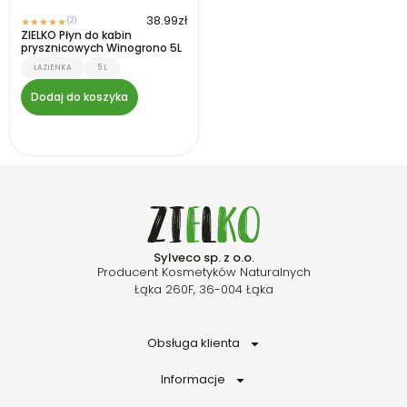
38.99
zł
(2)
★
★
★
★
★
ZIELKO Płyn do kabin
prysznicowych Winogrono 5L
ŁAZIENKA
5 L
Dodaj do koszyka
Sylveco sp. z o.o.
Producent Kosmetyków Naturalnych
Łąka 260F, 36-004 Łąka
Obsługa klienta
Informacje