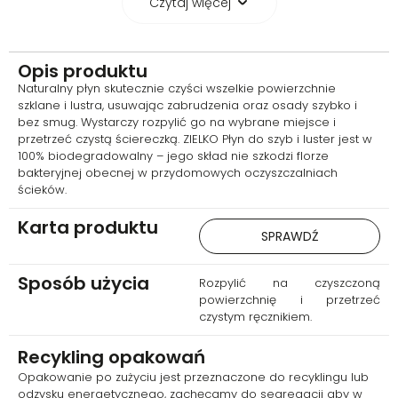
Czytaj więcej
Naturalny i bezpieczny
płyn do szyb
Opis produktu
Opracowany z myślą o ekologii,
Naturalny płyn skutecznie czyści wszelkie powierzchnie
płyn nie szkodzi naturalnej
szklane i lustra, usuwając zabrudzenia oraz osady szybko i
mikroflorze w przydomowych
bez smug. Wystarczy rozpylić go na wybrane miejsce i
oczyszczalniach ścieków.
przetrzeć czystą ściereczką. ZIELKO Płyn do szyb i luster jest w
Zapewnia efektywne
100% biodegradowalny – jego skład nie szkodzi florze
czyszczenie, pozostając
bakteryjnej obecnej w przydomowych oczyszczalniach
łagodnym dla użytkownika i
ścieków.
środowiska.
Karta produktu
SPRAWDŹ
Sposób użycia
Rozpylić na czyszczoną
powierzchnię i przetrzeć
czystym ręcznikiem.
Recykling opakowań
Opakowanie po zużyciu jest przeznaczone do recyklingu lub
odzysku energetycznego, zachęcamy do segregacji aby w