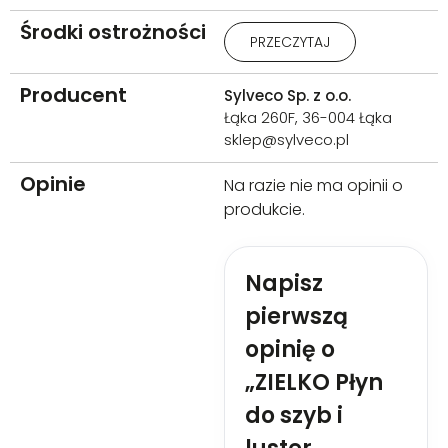
Środki ostrożności
Uwaga: Działa drażniąco na
PRZECZYTAJ
oczy. W PRZYPADKU DOSTANIA
SIĘ DO OCZU: Ostrożnie płukać
wodą przez kilka minut. Wyjąć
Producent
Sylveco Sp. z o.o.
soczewki kontaktowe, jeżeli są i
Łąka 260F, 36-004 Łąka
można je łatwo usunąć. Nadal
sklep@sylveco.pl
płukać. W przypadku
utrzymywania się działania
Opinie
drażniącego na oczy:
Na razie nie ma opinii o
zasięgnąć porady / zgłosić się
produkcie.
pod opiekę lekarza. Zawartość
/ pojemnik usuwać do
odpowiednio oznakowanych
Napisz
kontenerów przeznaczonych
do selektywnej zbiórki
pierwszą
odpadów.
opinię o
„ZIELKO Płyn
do szyb i