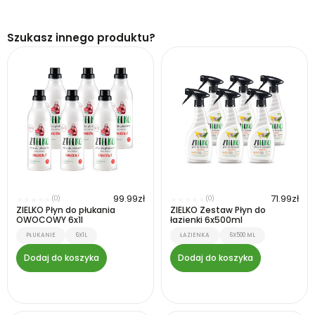
Szukasz innego produktu?
99.99
zł
71.99
zł
(0)
(0)
★
★
★
★
★
★
★
★
★
★
ZIELKO Płyn do płukania
ZIELKO Zestaw Płyn do
OWOCOWY 6x1l
łazienki 6x500ml
PŁUKANIE
6X1L
ŁAZIENKA
6X500 ML
Dodaj do koszyka
Dodaj do koszyka