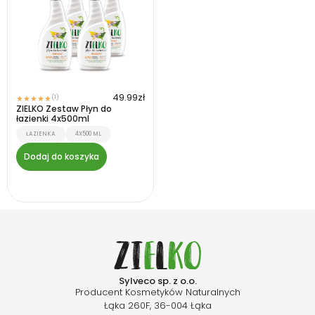
49.99
zł
(1)
★
★
★
★
★
ZIELKO Zestaw Płyn do
łazienki 4x500ml
ŁAZIENKA
4X500 ML
Dodaj do koszyka
Sylveco sp. z o.o.
Producent Kosmetyków Naturalnych
Łąka 260F, 36-004 Łąka