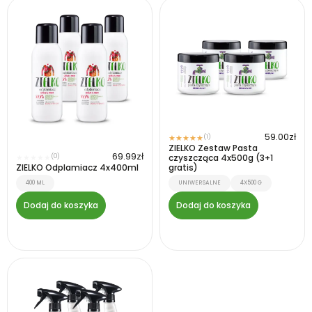
59.00
zł
(1)
★
★
★
★
★
ZIELKO Zestaw Pasta
69.99
zł
(0)
czyszcząca 4x500g (3+1
★
★
★
★
★
ZIELKO Odplamiacz 4x400ml
gratis)
400 ML
UNIWERSALNE
4X500 G
Dodaj do koszyka
Dodaj do koszyka