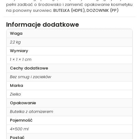
pełni zadbać o środowisko i zamienić opakowanie kosmetyku
na ponowny surowiec.
BUTELKA (HDPE), DOZOWNIK (PP)
Informacje dodatkowe
Waga
2.2 kg
Wymiary
1 × 1 × 1 cm
Cechy dodatkowe
Bez smug i zacieków
Marka
Zielko
Opakowanie
Butelka z atomizerem
Pojemność
4×500 ml
Postać