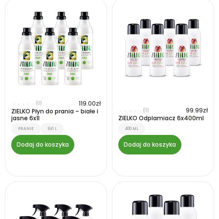
119.00
zł
(0)
★
★
★
★
★
99.99
zł
ZIELKO Płyn do prania – białe i
(0)
★
★
★
★
★
jasne 6x1l
ZIELKO Odplamiacz 6x400ml
PRANIE
6X1 L
400 ML
Dodaj do koszyka
Dodaj do koszyka