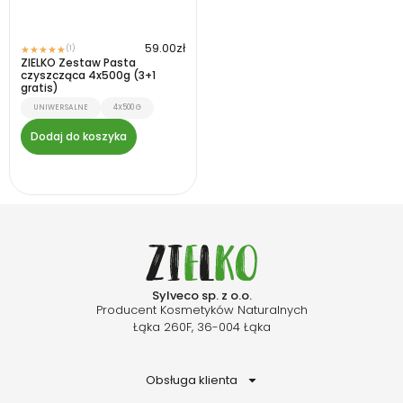
59.00
zł
(1)
★
★
★
★
★
ZIELKO Zestaw Pasta
czyszcząca 4x500g (3+1
gratis)
UNIWERSALNE
4X500 G
Dodaj do koszyka
Sylveco sp. z o.o.
Producent Kosmetyków Naturalnych
Łąka 260F, 36-004 Łąka
Obsługa klienta