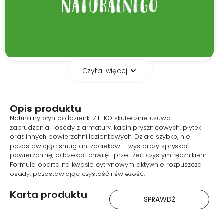
Czytaj więcej
Czystość w zgodzie z
naturą
Opis produktu
Biodegradowalna formuła płynu
Naturalny płyn do łazienki ZIELKO skutecznie usuwa
ZIELKO pozwala skutecznie
zabrudzenia i osady z armatury, kabin prysznicowych, płytek
sprzątać łazienkę bez szkody dla
oraz innych powierzchni łazienkowych. Działa szybko, nie
środowiska. Produkt jest
pozostawiając smug ani zacieków – wystarczy spryskać
bezpieczny dla naturalnej
powierzchnię, odczekać chwilę i przetrzeć czystym ręcznikiem.
mikroflory w przydomowych
Formuła oparta na kwasie cytrynowym aktywnie rozpuszcza
oczyszczalniach ścieków, dzięki
osady, pozostawiając czystość i świeżość.
czemu możesz dbać o czystość
i planetę jednocześnie.
Karta produktu
SPRAWDŹ