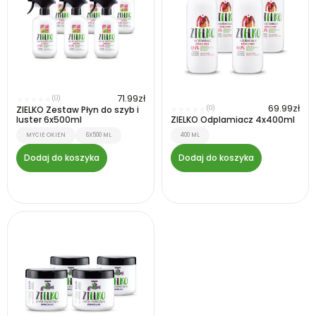
71.99
zł
(0)
★
★
★
★
★
69.99
zł
ZIELKO Zestaw Płyn do szyb i
(0)
★
★
★
★
★
luster 6x500ml
ZIELKO Odplamiacz 4x400ml
MYCIE OKIEN
6X500 ML
400 ML
Dodaj do koszyka
Dodaj do koszyka