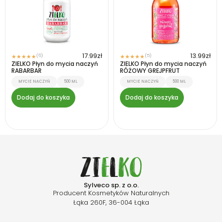
17.99
zł
13.99
zł
(6)
(5)
★
★
★
★
★
★
★
★
★
★
ZIELKO Płyn do mycia naczyń
ZIELKO Płyn do mycia naczyń
RABARBAR
RÓŻOWY GREJPFRUT
MYCIE NACZYŃ
500 ML
MYCIE NACZYŃ
500 ML
Dodaj do koszyka
Dodaj do koszyka
Sylveco sp. z o.o.
Producent Kosmetyków Naturalnych
Łąka 260F, 36-004 Łąka