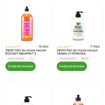
19.99
zł
17.99
zł
(8)
(3)
★
★
★
★
★
★
★
★
★
★
ZIELKO Płyn do mycia naczyń
ZIELKO Płyn do mycia naczyń
RÓŻOWY GREJPFRUT 1l
TRAWA CYTRYNOWA
MYCIE NACZYŃ
1 L
MYCIE NACZYŃ
500 ML
Dodaj do koszyka
Dodaj do koszyka