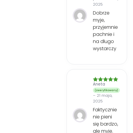
2025
Dobrze
myje,
przyjemnie
pachnie i
na dlugo
wystarczy
Aneta
Oceniono
5
na 5
(zweryfikowany)
–
21 maja,
2025
Faktycznie
nie pieni
się bardzo,
ale myje.