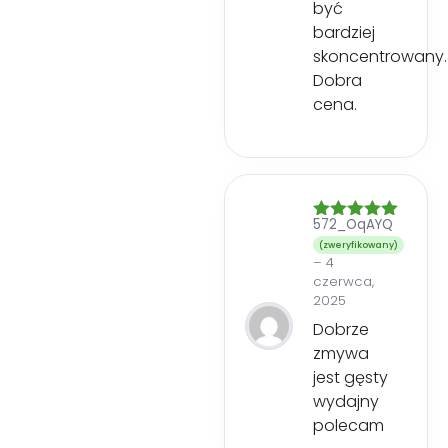
być
bardziej
skoncentrowany.
Dobra
cena.
572_OqAYQ
Oceniono
5
na 5
(zweryfikowany)
–
4
czerwca,
2025
Dobrze
zmywa
jest gęsty
wydajny
polecam