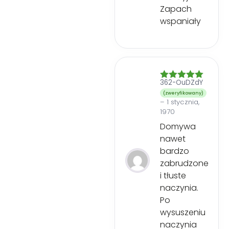
Zapach
wspaniały
362-OuDZdY
Oceniono
5
na 5
(zweryfikowany)
–
1 stycznia,
1970
Domywa
nawet
bardzo
zabrudzone
i tłuste
naczynia.
Po
wysuszeniu
naczynia