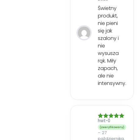
Świetny
produkt,
nie pieni
się jak
szalony i
nie
wysusza
rąk. Miły
zapach,
ale nie
intensywny.
hwt-0
Oceniono
5
na 5
(zweryfikowany)
–
27
października,