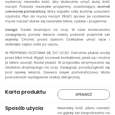
wystarczy niewielka ilość, aby skutecznie umyć dużą ilość
naczyń. Posiada niezwykle przyjemny, orzeźwiający
aromat
czerwonej pomarańczy
, który wypełni całą kuchnię uczuciem
czystości. Płyn do mycia naczyń ZIELKO sprawi, że codzienne
mycie naczyń stanie się niezwykle łatwe, szybkie i przyjemne.
Uwaga:
Działa drażniąco na oczy. W razie konieczności
zasięgnięcia porady lekarza należy pokazać pojemnik lub
etykietę. Chronić przed dziećmi. Dokładnie umyć ręce i
dotknięte części ciała po użyciu.
W PRZYPADKU DOSTANIA SIĘ DO OCZU: Ostrożnie płukać wodą
przez kilka minut. Wyjąć soczewki kontaktowe, jeżeli są i można
je łatwo usunąć. Nadal płukać. W przypadku utrzymywania się
działania drażniącego na oczy: Zasięgnąć porady/zgłosić się
pod opiekę lekarza. Zawiera olejek pomarańczowy. Może
powodować wystąpienie reakcji alergicznej.
Karta produktu
SPRAWDŹ
Sposób użycia
Niewielką ilość płynu nanieść
na gąbkę lub bezpośrednio na