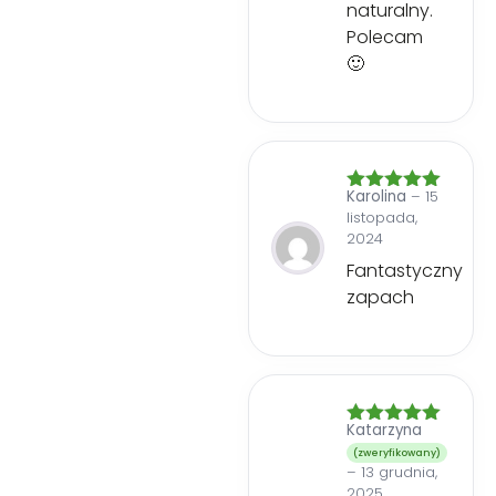
naturalny.
niedostępnym dla dzieci.
Polecam
🙂
Karolina
–
15
Oceniono
5
listopada,
na 5
2024
Fantastyczny
zapach
Katarzyna
Oceniono
5
na 5
(zweryfikowany)
–
13 grudnia,
2025