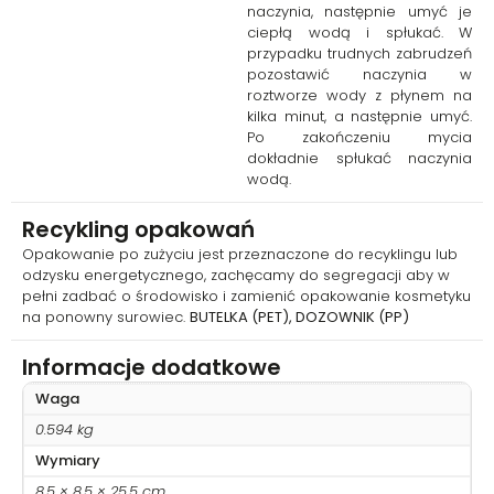
naczynia, następnie umyć je
ciepłą wodą i spłukać. W
przypadku trudnych zabrudzeń
pozostawić naczynia w
roztworze wody z płynem na
kilka minut, a następnie umyć.
Po zakończeniu mycia
dokładnie spłukać naczynia
wodą.
Recykling opakowań
Opakowanie po zużyciu jest przeznaczone do recyklingu lub
odzysku energetycznego, zachęcamy do segregacji aby w
pełni zadbać o środowisko i zamienić opakowanie kosmetyku
na ponowny surowiec.
BUTELKA (PET), DOZOWNIK (PP)
Informacje dodatkowe
Waga
0.594 kg
Wymiary
8.5 × 8.5 × 25.5 cm