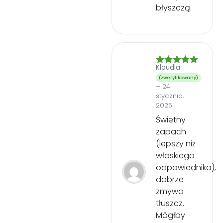
błyszczą.
Klaudia
Oceniono
5
na 5
(zweryfikowany)
–
24
stycznia,
2025
Świetny
zapach
(lepszy niż
włoskiego
odpowiednika),
dobrze
zmywa
tłuszcz.
Mógłby