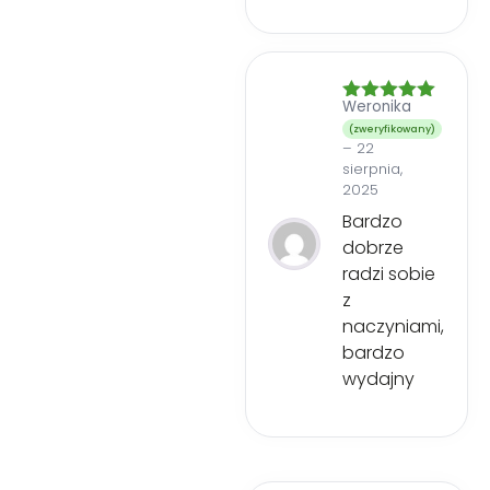
Weronika
Oceniono
5
na 5
(zweryfikowany)
–
22
sierpnia,
2025
Bardzo
dobrze
radzi sobie
z
naczyniami,
bardzo
wydajny