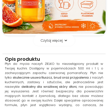
Czytaj więcej
Nie pozostawia smug i
zacieków
Opis produktu
Produkt gwarantuje
Płyn do mycia naczyń ZIELKO to niezastąpiony produkt w
nieskazitelną czystością bez
Twojej kuchni. Dostępny w pojemnościach 500 ml i 1 l, o
żadnych smug czy zacieków, co
zachwycającym zapachu czerwonej pomarańczy. Płyn nie
czyni mycie naczyń szybkim i
tylko
skutecznie usuwa tłuszcz, brud oraz przypalenia
z naczyń
bezproblemowym. Płyn jest
kuchennych, zastawy i sztućców, ale jednocześnie jest
niezwykle wydajny i skuteczny,
niezwykle
delikatny dla wrażliwej skóry dłoni
, nie powodując
co pozwala na oszczędne i
jej wysuszenia. Jest również bezpieczny dla powierzchni
ekologiczne mycie naczyń.
mających kontakt z żywnością, dlatego bez obaw możesz
stosować go w swojej kuchni. Dzięki specjalnie opracowanej
formule, płyn jest wyjątkowo wydajny, co oznacza, że