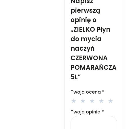
Napisz
drażniącego na oczy:
pierwszą
zasięgnąć porady / zgłosić się
pod opiekę lekarza. Stosować
opinię o
zgodnie z przeznaczeniem i
sposobem użycia.
„ZIELKO Płyn
Przechowywać w miejscu
do mycia
niedostępnym dla dzieci.
naczyń
CZERWONA
POMARAŃCZA
5L”
Twoja ocena
*
Twoja opinia
*