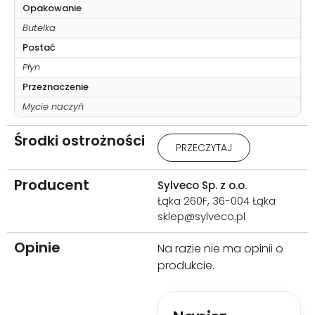
Opakowanie
Butelka
Postać
Płyn
Przeznaczenie
Mycie naczyń
Środki ostrożności
Działa drażniąco na oczy. W
PRZECZYTAJ
razie konieczności
zasięgnięcia porady lekarza
należy pokazać pojemnik lub
Producent
Sylveco Sp. z o.o.
etykietę. Chronić przed
Łąka 260F, 36-004 Łąka
dziećmi. Dokładnie umyć ręce i
sklep@sylveco.pl
dotknięte części ciała po
użyciu. W PRZYPADKU DOSTANIA
Opinie
SIĘ DO OCZU: Ostrożnie płukać
Na razie nie ma opinii o
wodą przez kilka minut. Wyjąć
produkcie.
soczewki kontaktowe, jeżeli są i
można je łatwo usunąć. Nadal
płukać. W przypadku
utrzymywania się działania