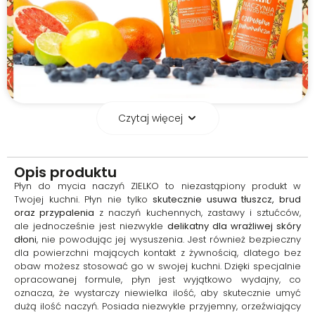
Czytaj więcej
Nie pozostawia smug i
zacieków
Opis produktu
Produkt gwarantuje
Płyn do mycia naczyń ZIELKO to niezastąpiony produkt w
nieskazitelną czystość bez
Twojej kuchni. Płyn nie tylko
skutecznie usuwa tłuszcz, brud
żadnych smug czy zacieków, co
oraz przypalenia
z naczyń kuchennych, zastawy i sztućców,
czyni mycie naczyń szybkim i
ale jednocześnie jest niezwykle
delikatny dla wrażliwej skóry
bezproblemowym. Płyn jest
dłoni
, nie powodując jej wysuszenia. Jest również bezpieczny
niezwykle wydajny i skuteczny,
dla powierzchni mających kontakt z żywnością, dlatego bez
co pozwala na oszczędne i
obaw możesz stosować go w swojej kuchni. Dzięki specjalnie
ekologiczne mycie naczyń.
opracowanej formule, płyn jest wyjątkowo wydajny, co
oznacza, że wystarczy niewielka ilość, aby skutecznie umyć
dużą ilość naczyń. Posiada niezwykle przyjemny, orzeźwiający