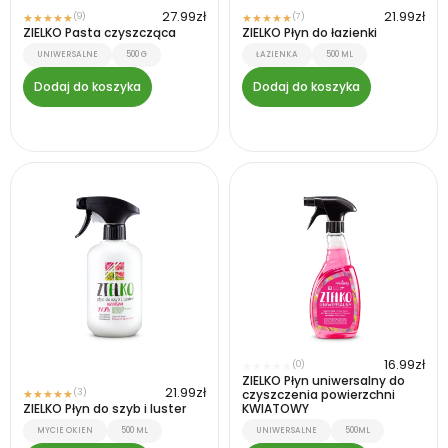
27.99
zł
21.99
zł
(9)
(7)
★
★
★
★
★
★
★
★
★
★
ZIELKO Pasta czyszcząca
ZIELKO Płyn do łazienki
UNIWERSALNE
500 G
ŁAZIENKA
500 ML
Dodaj do koszyka
Dodaj do koszyka
16.99
zł
(0)
★
★
★
★
★
ZIELKO Płyn uniwersalny do
21.99
zł
(3)
czyszczenia powierzchni
★
★
★
★
★
ZIELKO Płyn do szyb i luster
KWIATOWY
MYCIE OKIEN
500 ML
UNIWERSALNE
500ML