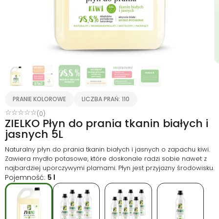
PRANIE KOLOROWE
LICZBA PRAŃ: 110
☆
☆
☆
☆
☆
(0)
ZIELKO Płyn do prania tkanin białych i
jasnych 5L
Naturalny płyn do prania tkanin białych i jasnych o zapachu kiwi.
Zawiera mydło potasowe, które doskonale radzi sobie nawet z
najbardziej uporczywymi plamami. Płyn jest przyjazny środowisku.
Pojemność:
5 l