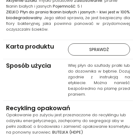
Aktywnie działa:
mydło potasowe
Zastosowanie:
pranie
tkanin białych i jasnych
Pojemność:
5 l
ZIELKO Płyn do prania tkanin białych i jasnych - kiwi jest w 100%
biodegradowalny
. Jego skład sprawia, że jest bezpieczny dla
flory bakteryjnej, jaka powinna panować w przydomowej
oczyszczalni ścieków.
Karta produktu
SPRAWDŹ
Sposób użycia
Wlej płyn do szuflady pralki lub
do dozownika w bębnie. Dozuj
zgodnie z instrukcją na
etykiecie. Można nanieść
bezpośrednio na plamę przed
praniem.
Recykling opakowań
Opakowanie po zużyciu jest przeznaczone do recyklingu lub
odzysku energetycznego, zachęcamy do segregacji aby w
pełni zadbać o środowisko i zamienić opakowanie kosmetyku
na ponowny surowiec.
BUTELKA (HDPE)