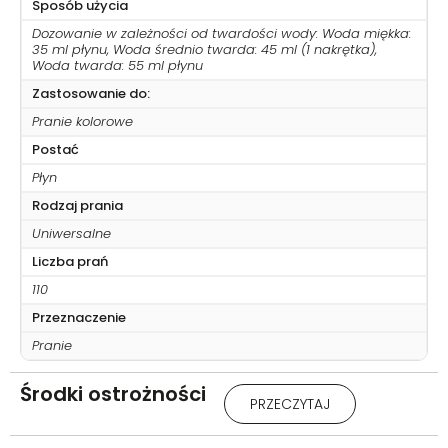
Sposób użycia
Dozowanie w zależności od twardości wody: Woda miękka:
35 ml płynu, Woda średnio twarda: 45 ml (1 nakrętka),
Woda twarda: 55 ml płynu
Zastosowanie do:
Pranie kolorowe
Postać
Płyn
Rodzaj prania
Uniwersalne
Liczba prań
110
Przeznaczenie
Pranie
Środki ostrożności
Uwaga: Chronić przed dziećmi.
PRZECZYTAJ
Stosować rękawice ochronne
/ odzież ochronną / ochronę