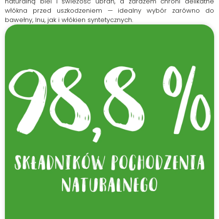
naturalną biel i świeżość ubrań, a zarazem chroni delikatne
włókna przed uszkodzeniem — idealny wybór zarówno do
bawełny, lnu, jak i włókien syntetycznych.