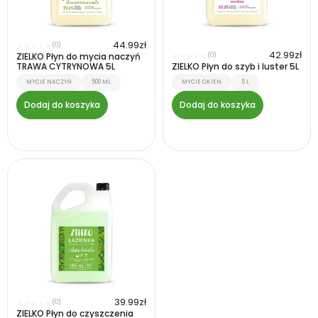
44.99
zł
(0)
★
★
★
★
★
42.99
zł
ZIELKO Płyn do mycia naczyń
(0)
★
★
★
★
★
TRAWA CYTRYNOWA 5L
ZIELKO Płyn do szyb i luster 5L
MYCIE NACZYŃ
500 ML
MYCIE OKIEN
5 L
Dodaj do koszyka
Dodaj do koszyka
39.99
zł
(0)
★
★
★
★
★
ZIELKO Płyn do czyszczenia