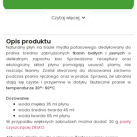
Czytaj więcej
Ekologiczna formuła
przyjazna środowisku
Opis produktu
Płyn jest w pełni
Naturalny płyn na bazie mydła potasowego dedykowany do
biodegradowalny, co oznacza,
prania średnio zabrudzonych
tkanin białych i jasnych
o
że rozkłada się w środowisku
delikatnym zapachu kiwi. Sprawdzona receptura oraz
bez obciążania przydomowych
ekologiczny skład płynu pomagają usuwać plamy, nie
oczyszczalni ścieków czy
niszcząc tkaniny. Został stworzony do stosowania zarówno
lokalnej mikroflory bakteryjnej.
podczas prania ręcznego oraz w pralce. Sprawia, że ubrania
To świadomy wybór dla osób,
stają się czyste i przyjemne w dotyku. Skuteczne pranie w
które chcą łączyć skuteczne
temperaturze 30°- 60°C
.
pranie z troską o naturę i
domowe środowisko,
Dozowanie:
minimalizując wpływ na planetę.
woda miękka 35 ml płynu
woda średnio twarda 45 ml
woda twarda 65 ml płynu
W przypadku większych zabrudzeń można dodać 30 g
pasty
czyszczącej ZIELKO
.