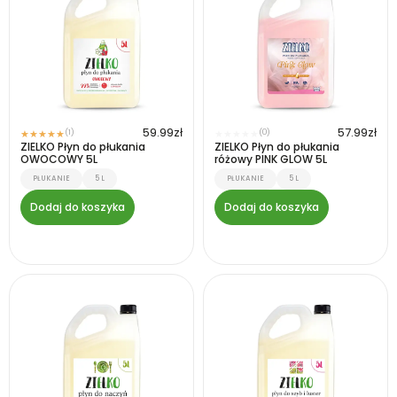
59.99
zł
57.99
zł
(1)
(0)
★
★
★
★
★
★
★
★
★
★
ZIELKO Płyn do płukania
ZIELKO Płyn do płukania
OWOCOWY 5L
różowy PINK GLOW 5L
PŁUKANIE
5 L
PŁUKANIE
5 L
Dodaj do koszyka
Dodaj do koszyka