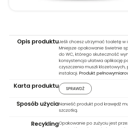
Odkamieniacz do rur i odpływów –
zastosowań
Opis produktu
Jeśli chcesz utrzymać toaletę w 
ZIELKO to nie tylko żel do WC, ale też praktyczne wspar
Mniejsze opakowanie świetnie spr
użycia produktu jako odkamieniacza do rur i odpływów
do WC, którego skuteczność wyn
czystość toalety i drożność odpływów jednym środkiem.
konsystencja ułatwia aplikację p
czyszczenia muszli klozetowych,
instalacji.
Produkt pełnowymiarowy
Karta produktu
SPRAWDŹ
Sposób użycia
Nanieść produkt pod krawędź musz
szczotką.
Recykling
Opakowanie po zużyciu jest prze