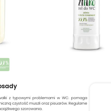
54.99
Zł
 osady
o walki z typowymi problemami w WC: pomaga
niczną czystość muszli oraz pisuarów. Regularne
uciążliwego szorowania.