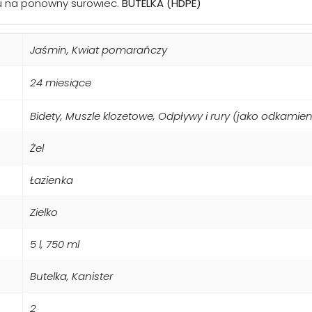
u na ponowny surowiec.
BUTELKA (HDPE)
Jaśmin, Kwiat pomarańczy
24 miesiące
Biodegradowalna formuła i 
Bidety, Muszle klozetowe, Odpływy i rury (jako odkamien
kwiatu pomarańczy
Żel
Żel łączy skuteczność z podejściem bardziej
Łazienka
bezpieczny dla mikroflory w przydomowych ocz
cytrusowy aromat jaśminu i kwiatu pomarań
Zielko
przyjemna świeżość.
5 l, 750 ml
Butelka, Kanister
2