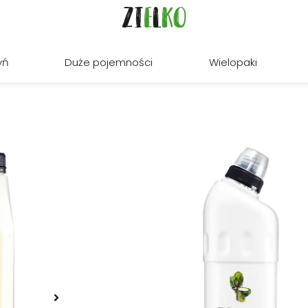
yń
Duże pojemności
Wielopaki
BIDETY, MUSZLE KLOZETOWE, ODPŁYWY I
☆
☆
☆
☆
☆
(0)
ZIELKO Zestaw Żel do WC
Zestaw ZIELKO Żel do WC jaśmin & kwiat p
czyszczenia toalety, który pomaga usuw
muszli klozetowych, pisuarów i bidetów,
na bazie kwasu cytrynowego pozostawia
Pojemność:
5 l, 750 ml