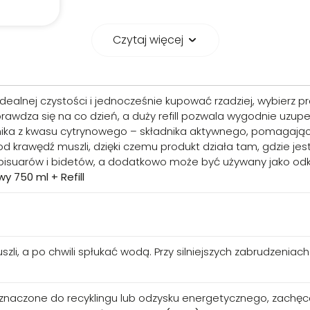
Czytaj więcej
 jeden produkt, wiele
idealnej czystości i jednocześnie kupować rzadziej, wybierz 
cie dla instalacji: producent wskazuje możliwość
awdza się na co dzień, a duży refill pozwala wygodnie uzupeł
. To wygodne rozwiązanie, gdy chcesz zadbać o
ika z kwasu cytrynowego – składnika aktywnego, pomagając
od krawędź muszli, dzięki czemu produkt działa tam, gdzie jes
 pisuarów i bidetów, a dodatkowo może być używany jako odk
 750 ml + Refill
li, a po chwili spłukać wodą. Przy silniejszych zabrudzenia
znaczone do recyklingu lub odzysku energetycznego, zachęc