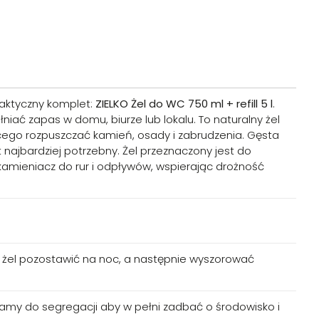
praktyczny komplet:
ZIELKO Żel do WC 750 ml + refill 5 l
.
niać zapas w domu, biurze lub lokalu. To naturalny żel
ego rozpuszczać kamień, osady i zabrudzenia. Gęsta
t najbardziej potrzebny. Żel przeznaczony jest do
amieniacz do rur i odpływów, wspierając drożność
ch żel pozostawić na noc, a następnie wyszorować
amy do segregacji aby w pełni zadbać o środowisko i