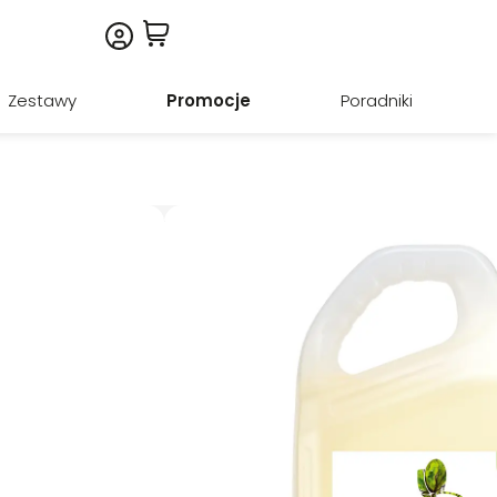
Zestawy
Promocje
Poradniki
 RURY (JAKO ODKAMIENIACZ), PISUARY
 + refill
omarańczy: 750 ml + refill 5 l to skuteczny żel do
ać zabrudzenia, osady i kamień. Sprawdza się do
 a także jako odkamieniacz do rur i odpływów. Formuła
 świeży, kwiatowo-cytrusowy zapach.