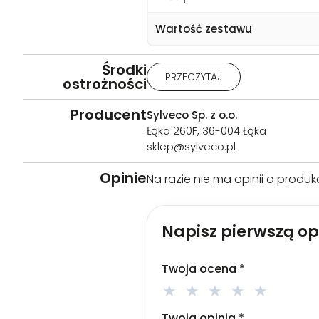
Wartość zestawu
Środki
Uwaga: Działa drażniąco na oczy
PRZECZYTAJ
ostrożności
chcą i można je łatwo usunąć. N
opiekę lekarza. Zawartość / po
Producent
Sylveco Sp. z o.o.
Stosować zgodnie z przeznaczen
Łąka 260F, 36-004 Łąka
sklep@sylveco.pl
Opinie
Na razie nie ma opinii o produkc
Napisz pierwszą opi
Twoja ocena
*
Twoja opinia
*