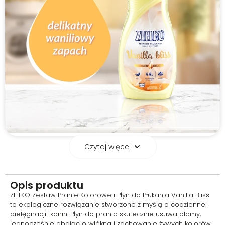
Czytaj więcej
Ochrona Kolorów
Formuła płynu do prania
Opis produktu
kolorowych tkanin ZIELKO oparta
ZIELKO Zestaw Pranie Kolorowe i Płyn do Płukania Vanilla Bliss
jest na naturalnym mydle
to ekologiczne rozwiązanie stworzone z myślą o codziennej
potasowym oraz glukozydzie
pielęgnacji tkanin. Płyn do prania skutecznie usuwa plamy,
decylowym, które skutecznie
jednocześnie dbając o włókna i zachowanie żywych kolorów,