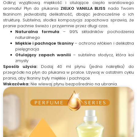
Odkryj wyjątkową miękkość i otulające ciepło waniliowego
aromatu! Płyn do płukania
ZIELKO VANILLA BLISS
nada Twoim
tkaninom jedwabistą delikatność, dbając jednocześnie o ich
strukturę. Subtelna, słodka kompozycja zapachowa sprawia, że
pranie pachnie świeżo i przyjemnie przez długi czas.
Naturalna formuła
– 99% składników pochodzenia
naturalnego
Miękkie i pachnące tkaniny
– ochrona włókien i delikatna
pielęgnacja
Otulający zapach wanilii
– subtelna słodycz, która koi
zmysły
Sposób użycia:
Dodaj 40 ml płynu (jedna nakrętka) do
przegródki na płyn do płukania w pralce. Używaj w ostatnim cyklu
prania, aby tkaniny były miękkie i pachnące.
Wskazówka:
Nie wlewaj płynu bezpośrednio na ubrania.