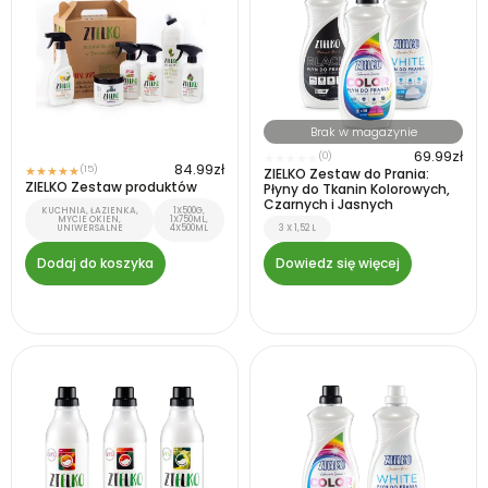
Brak w magazynie
69.99
zł
(0)
★
★
★
★
★
84.99
zł
(15)
★
★
★
★
★
ZIELKO Zestaw do Prania:
ZIELKO Zestaw produktów
Płyny do Tkanin Kolorowych,
Czarnych i Jasnych
KUCHNIA, ŁAZIENKA,
1X500G,
MYCIE OKIEN,
1X750ML,
UNIWERSALNE
4X500ML
3 X 1,52 L
Dodaj do koszyka
Dowiedz się więcej