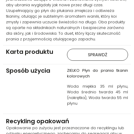
usuwają zabrudzenia,
aby ubrania wyglądały jak nowe przez długi czas.
jednocześnie chroniąc
Uzupełniający go płyn do płukania zmiękcza i odświeża
intensywność barw. Gliceryna i
tkaniny, otulając je subtelnym aromatem wanilii, który koi
cytrynian potasu pomagają
zmysły i zapewnia uczucie świeżości na długo. Oba produkty
utrzymać miękkość włókien, a
są oparte na składnikach naturalnych i bezpieczne zarówno
kwas cytrynowy wspiera
dla skóry, jak i środowiska. To duet, który łączy skuteczność
neutralizację niepożądanych
prania z przyjemnością otulającego zapachu.
zapachów oraz osadów.
Dodatek izopropanolu ułatwia
Karta produktu
rozpuszczanie zabrudzeń,
SPRAWDŹ
poprawiając ogólną
skuteczność prania. Kompozycja
zapachowa oparta m.in. na
Sposób użycia
ZIELKO Płyn do prania tkanin
limonenie, linalolu i geraniolu
kolorowych
nadaje tkaninom świeży,
owocowy aromat.
Woda miękka 35 ml płynu,
Woda średnio twarda 45 ml
(nakrętka), Woda twarda 55 ml
płynu
Recykling opakowań
Opakowanie po zużyciu jest przeznaczone do recyklingu lub
odzysku energetycznego, zachęcamy do segregacji aby w