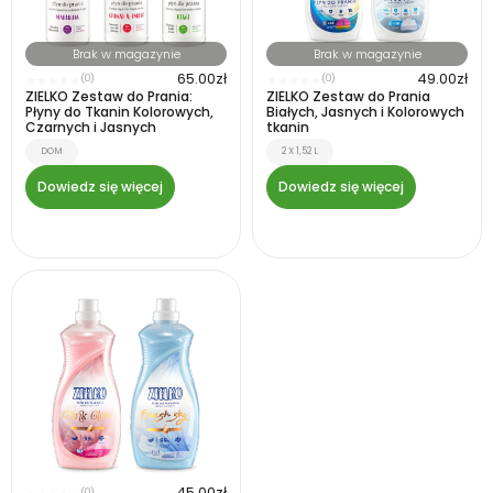
Brak w magazynie
Brak w magazynie
65.00
zł
49.00
zł
(0)
(0)
★
★
★
★
★
★
★
★
★
★
ZIELKO Zestaw do Prania:
ZIELKO Zestaw do Prania
Płyny do Tkanin Kolorowych,
Białych, Jasnych i Kolorowych
Czarnych i Jasnych
tkanin
DOM
2 X 1,52 L
Dowiedz się więcej
Dowiedz się więcej
45.00
zł
(0)