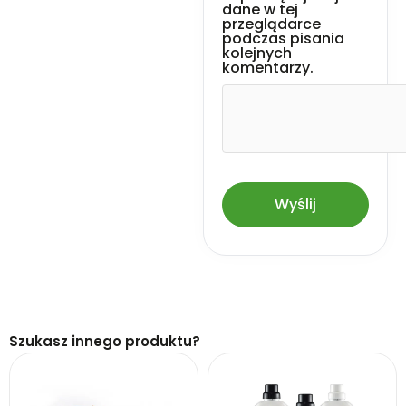
Karta charakterystyki dostępna
dane w tej
na żądanie.
przeglądarce
podczas pisania
Stosować zgodnie z
kolejnych
komentarzy.
przeznaczeniem i sposobem
użycia. Przechowywać w
miejscu niedostępnym dla
dzieci.
Szukasz innego produktu?