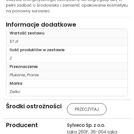
pełni zadbać o środowisko i zamienić opakowanie kosmetyku
na ponowny surowiec.
Informacje dodatkowe
Wartość zestawu
57 zł
Ilość produktów w zestawie
2
Przeznaczenie
Płukanie, Pranie
Marka
Zielko
Środki ostrożności
ZIELKO Płyn do prania tkanin
PRZECZYTAJ
kolorowych
Chronić przed dziećmi.
Producent
Sylveco Sp. z o.o.
Stosować rękawice ochronne
Łąka 260F, 36-004 Łąka
/ odzież ochronną / ochronę