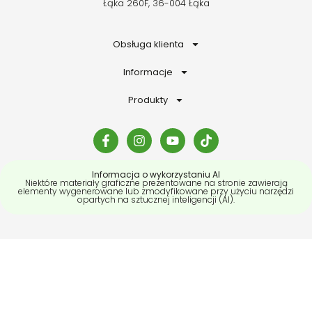
Łąka 260F, 36-004 Łąka
Obsługa klienta
Informacje
Produkty
Informacja o wykorzystaniu AI
Niektóre materiały graficzne prezentowane na stronie zawierają
elementy wygenerowane lub zmodyfikowane przy użyciu narzędzi
opartych na sztucznej inteligencji (AI).