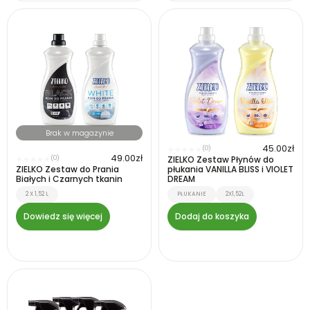
Brak w magazynie
45.00
zł
(0)
★
★
★
★
★
49.00
zł
(0)
ZIELKO Zestaw Płynów do
★
★
★
★
★
ZIELKO Zestaw do Prania
płukania VANILLA BLISS i VIOLET
Białych i Czarnych tkanin
DREAM
2 X 1,52 L
PŁUKANIE
2X1,52L
Dowiedz się więcej
Dodaj do koszyka