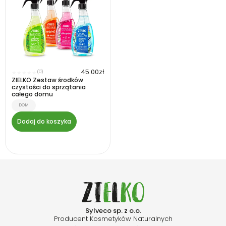
45.00
zł
(0)
★
★
★
★
★
ZIELKO Zestaw środków
czystości do sprzątania
całego domu
DOM
Dodaj do koszyka
Sylveco sp. z o.o.
Producent Kosmetyków Naturalnych