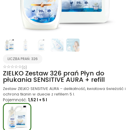
LICZBA PRAŃ: 326
☆
☆
☆
☆
☆
(0)
ZIELKO Zestaw 326 prań Płyn do
płukania SENSITIVE AURA + refill
Zestaw ZIELKO SENSITIVE AURA – delikatność, kwiatowa świeżość i
ochrona tkanin w duecie z refillem 5 l.
Pojemność:
1,52 l + 5 l