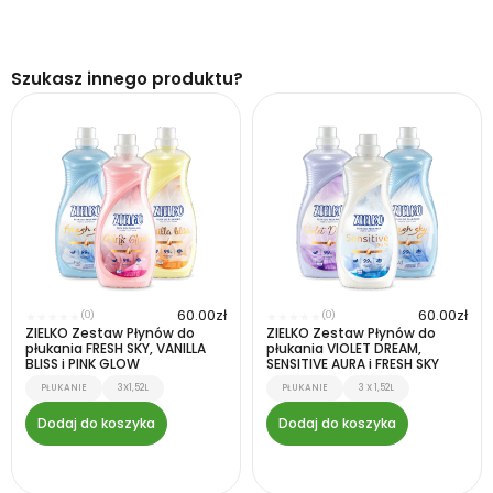
Szukasz innego produktu?
60.00
zł
60.00
zł
(0)
(0)
★
★
★
★
★
★
★
★
★
★
ZIELKO Zestaw Płynów do
ZIELKO Zestaw Płynów do
płukania FRESH SKY, VANILLA
płukania VIOLET DREAM,
BLISS i PINK GLOW
SENSITIVE AURA i FRESH SKY
PŁUKANIE
3X1,52L
PŁUKANIE
3 X 1,52L
Dodaj do koszyka
Dodaj do koszyka