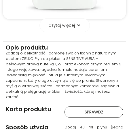
Czytaj więcej
Delikatność Każdego
Dnia
Opis produktu
Zestaw z dużym refillem 5 l
Zadbaj o delikatność i ochronę swoich tkanin z naturalnym
gwarantuje stały dostęp do
duetem ZIELKO Płyn do płukania SENSITIVE AURA –
wyjątkowo łagodnego płynu,
pełnowymiarową butelką 1,52 l oraz ekonomicznym refillem 5
stworzonego z myślą o
l. Jego wyjątkowa, łagodna formuła nadaje ubraniom
wrażliwej skórze. To doskonałe
jedwabistą miękkość i otula je subtelnym kwiatowym
rozwiązanie dla osób
zapachem, który długo utrzymuje się po praniu. Stworzony z
poszukujących subtelnej
myślą o wrażliwej skórze i codziennym komforcie, zapewnia
pielęgnacji tkanin bez
delikatną pielęgnację włókien i świeżość, której możesz
kompromisów.
zaufać.
Karta produktu
SPRAWDŹ
Sposób użycia
Dodaj 40 ml płynu (jedna