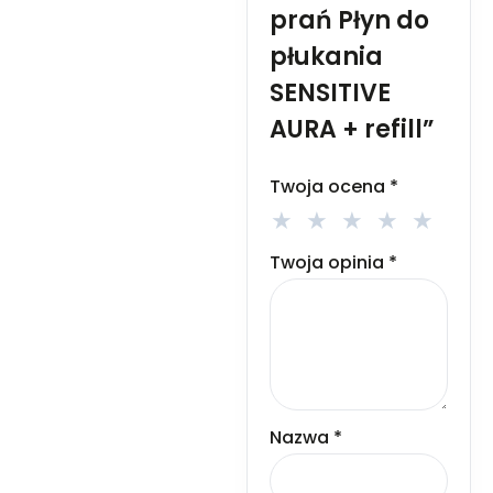
przeznaczonych do
prań Płyn do
selektywnej zbiórki odpadów.
Karta charakterystyki dostępna
płukania
na żądanie. Stosować zgodnie
z przeznaczeniem i sposobem
SENSITIVE
użycia. Przechowywać w
AURA + refill”
miejscu niedostępnym dla
dzieci.
Twoja ocena
*
Twoja opinia
*
Nazwa
*