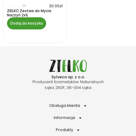
30.00
zł
(0)
★
★
★
★
★
ZIELKO Zestaw do Mycia
Naczyń 2x1L
Dodaj do koszyka
Sylveco sp. z o.o.
Producent Kosmetyków Naturalnych
Łąka 260F, 36-004 Łąka
Obsługa klienta
Informacje
Produkty