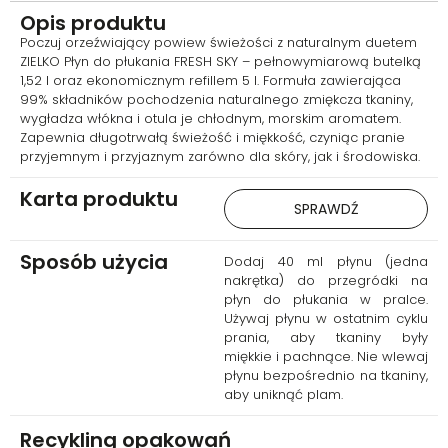
Zawarte w formule kationowe
Opis produktu
związki zmiękczające otulają
Poczuj orzeźwiający powiew świeżości z naturalnym duetem
włókna, wygładzając je i
ZIELKO Płyn do płukania FRESH SKY – pełnowymiarową butelką
chroniąc przed mechaceniem
1,52 l oraz ekonomicznym refillem 5 l. Formuła zawierająca
oraz uszkodzeniami. Tkaniny po
99% składników pochodzenia naturalnego zmiękcza tkaniny,
praniu są wyraźnie bardziej
wygładza włókna i otula je chłodnym, morskim aromatem.
miękkie i przyjemne w dotyku, a
Zapewnia długotrwałą świeżość i miękkość, czyniąc pranie
prasowanie staje się łatwiejsze.
przyjemnym i przyjaznym zarówno dla skóry, jak i środowiska.
Karta produktu
SPRAWDŹ
Sposób użycia
Dodaj 40 ml płynu (jedna
nakrętka) do przegródki na
płyn do płukania w pralce.
Używaj płynu w ostatnim cyklu
prania, aby tkaniny były
miękkie i pachnące. Nie wlewaj
płynu bezpośrednio na tkaniny,
aby uniknąć plam.
Recykling opakowań