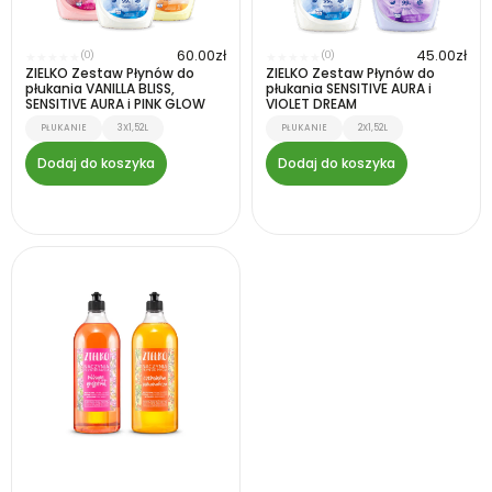
60.00
zł
45.00
zł
(0)
(0)
★
★
★
★
★
★
★
★
★
★
ZIELKO Zestaw Płynów do
ZIELKO Zestaw Płynów do
płukania VANILLA BLISS,
płukania SENSITIVE AURA i
SENSITIVE AURA i PINK GLOW
VIOLET DREAM
PŁUKANIE
3X1,52L
PŁUKANIE
2X1,52L
Dodaj do koszyka
Dodaj do koszyka