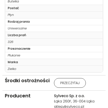
Butelka
Postać
Płyn
Rodzaj prania
Uniwersalne
Liczba prań
326
Przeznaczenie
Płukanie
Marka
Zielko
Środki ostrożności
Działa drażniąco na oczy.
PRZECZYTAJ
Działa drażniąco na skórę.
Stosować rękawice
ochronne/odzież
Producent
Sylveco Sp. z o.o.
ochronną/ochronę
Łąka 260F, 36-004 Łąka
oczu/ochronę twarzy. W
sklep@sylveco.pl
PRZYPADKU KONTAKTU ZE