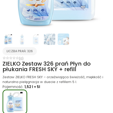
LICZBA PRAŃ: 326
☆
☆
☆
☆
☆
(0)
ZIELKO Zestaw 326 prań Płyn do
płukania FRESH SKY + refill
Zestaw ZIELKO FRESH SKY – orzeźwiająca świeżość, miękkość i
naturalna pielęgnacja w duecie z refillem 5 l.
Pojemność:
1,52 l + 5l