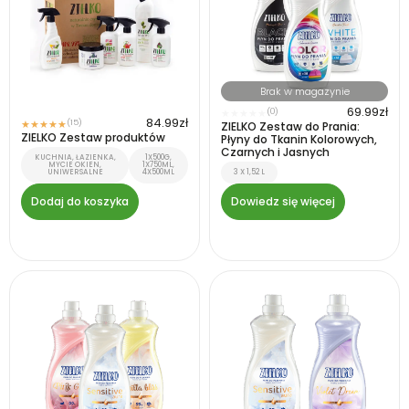
Brak w magazynie
69.99
zł
(0)
★
★
★
★
★
84.99
zł
(15)
★
★
★
★
★
ZIELKO Zestaw do Prania:
ZIELKO Zestaw produktów
Płyny do Tkanin Kolorowych,
Czarnych i Jasnych
KUCHNIA, ŁAZIENKA,
1X500G,
MYCIE OKIEN,
1X750ML,
UNIWERSALNE
4X500ML
3 X 1,52 L
Dodaj do koszyka
Dowiedz się więcej