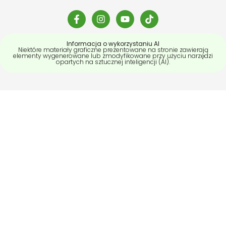
Informacja o wykorzystaniu AI
Niektóre materiały graficzne prezentowane na stronie zawierają
elementy wygenerowane lub zmodyfikowane przy użyciu narzędzi
opartych na sztucznej inteligencji (AI).