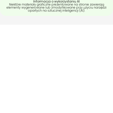
Informacja o wykorzystaniu AI
Niektóre materiały graficzne prezentowane na stronie zawierają
elementy wygenerowane lub zmodyfikowane przy użyciu narzędzi
opartych na sztucznej inteligencji (AI).