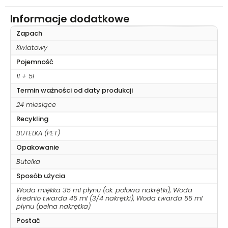
Informacje dodatkowe
Zapach
Kwiatowy
Pojemność
1l + 5l
Termin ważności od daty produkcji
24 miesiące
Recykling
BUTELKA (PET)
Opakowanie
Butelka
Sposób użycia
Woda miękka 35 ml płynu (ok. połowa nakrętki), Woda
średnio twarda 45 ml (3/4 nakrętki), Woda twarda 55 ml
płynu (pełna nakrętka)
Postać