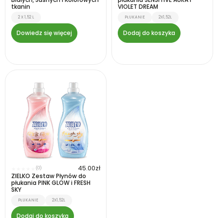
tkanin
VIOLET DREAM
2 X 1,52 L
PŁUKANIE
2X1,52L
Dowiedz się więcej
Dodaj do koszyka
45.00
zł
(0)
★
★
★
★
★
ZIELKO Zestaw Płynów do
płukania PINK GLOW i FRESH
SKY
PŁUKANIE
2X1,52L
Dodaj do koszyka