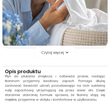
Czytaj więcej
Płyn do płukania
tkanin
Opis produktu
Płyn do płukania skutecznie
Płyn do płukania zmiękcza i odświeża pranie, nadając
zmiękcza tkaniny i nadaje im
tkaninom przyjemny kwiatowy zapach. Pomaga dłużej
przyjemny, długotrwały zapach.
zachować świeżość ubrań, pozostawiając na nich subtelną
Pomaga ograniczać
nutę zapachową utrzymującą się przez wiele dni. Dzięki
elektryzowanie się materiałów,
starannie dobranej formule sprawia, że tkaniny stają się
dzięki czemu ubrania są
miękkie, przyjemne w dotyku i komfortowe w użytkowaniu.
bardziej komfortowe w noszeniu
oraz łatwiejsze w codziennej