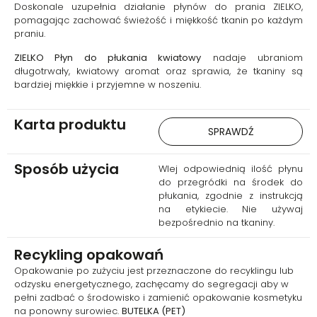
pielęgnacji. Regularne
Doskonale uzupełnia działanie płynów do prania ZIELKO,
stosowanie sprawia, że tkaniny
pomagając zachować świeżość i miękkość tkanin po każdym
pozostają świeże, miękkie i
praniu.
przyjemne w dotyku.
ZIELKO Płyn do płukania kwiatowy
nadaje ubraniom
długotrwały, kwiatowy aromat oraz sprawia, że tkaniny są
bardziej miękkie i przyjemne w noszeniu.
Karta produktu
SPRAWDŹ
Sposób użycia
Wlej odpowiednią ilość płynu
do przegródki na środek do
płukania, zgodnie z instrukcją
na etykiecie. Nie używaj
bezpośrednio na tkaniny.
Recykling opakowań
Opakowanie po zużyciu jest przeznaczone do recyklingu lub
odzysku energetycznego, zachęcamy do segregacji aby w
pełni zadbać o środowisko i zamienić opakowanie kosmetyku
na ponowny surowiec.
BUTELKA (PET)