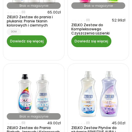
Brak w magazynie
Brak w magazynie
65.00
zł
(0)
★
★
★
★
★
ZIELKO Zestaw do prania i
52.99
zł
(0)
płukania: Pranie tkanin
★
★
★
★
★
ZIELKO Zestaw do
kolorowych i ciemnych
Kompleksowego
DOM
Czyszczenia Łazienki
Dowiedz się więcej
Dowiedz się więcej
Brak w magazynie
49.00
zł
45.00
zł
(0)
(0)
★
★
★
★
★
★
★
★
★
★
ZIELKO Zestaw do Prania
ZIELKO Zestaw Płynów do
Białych, Jasnych i Kolorowych
płukania SENSITIVE AURA i