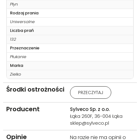
Płyn
Rodzaj prania
Uniwersalne
Liczba prań
132
Przeznaczenie
Płukanie
Marka
Zielko
Środki ostrożności
Uwaga: Stosować rękawice
PRZECZYTAJ
ochronne / odzież ochronną /
ochronę oczu / ochronę
twarzy. W PRZYPADKU KONTAKTU
Producent
Sylveco Sp. z o.o.
ZE SKÓRĄ: Umyć dużą ilością
Łąka 260F, 36-004 Łąka
wody. W PRZYPADKU DOSTANIA
sklep@sylveco.pl
SIĘ DO OCZU: Ostrożnie płukać
wodą przez kilka minut. Wyjąć
Opinie
soczewki kontaktowe, jeżeli
Na razie nie ma opinii o