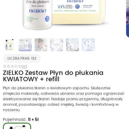
LICZBA PRAŃ: 132
☆
☆
☆
☆
☆
(0)
ZIELKO Zestaw Płyn do płukania
KWIATOWY + refill
Płyn do płukania tkanin o kwiatowym zapachu. Skutecznie
zmiękcza materiały, odświeża ubrania oraz pomaga ograniczać
elektryzowanie się tkanin. Nadaje praniu przyjemny, długotrwały
aromat, pozostawiając odzież miękką, świeżą i komfortową w
noszeniu.
Pojemność:
1l + 5l