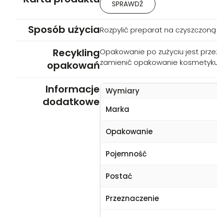
SPRAWDŹ
Sposób użycia
Rozpylić preparat na czyszczoną 
Recykling
Opakowanie po zużyciu jest prze
zamienić opakowanie kosmetyk
opakowań
Informacje
Wymiary
dodatkowe
Marka
Opakowanie
Pojemność
Postać
Przeznaczenie