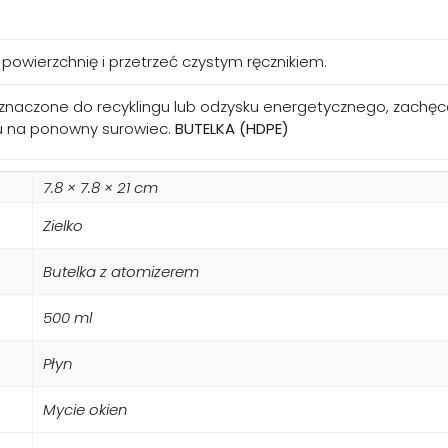
powierzchnię i przetrzeć czystym ręcznikiem.
znaczone do recyklingu lub odzysku energetycznego, zachęc
u na ponowny surowiec.
BUTELKA (HDPE)
Płyn uniwersalny o przyje
7.8 × 7.8 × 21 cm
Produkt został wzbogacony o przyjemny aroma
Zielko
Orzeźwiający aromat sprawia, że czyszczenie sta
Butelka z atomizerem
500 ml
Płyn
Mycie okien