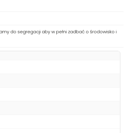
amy do segregacji aby w pełni zadbać o środowisko i
mnym zapachu
t owoców leśnych, który wypełnia dom zapachem lata.
je się przyjemniejsze.