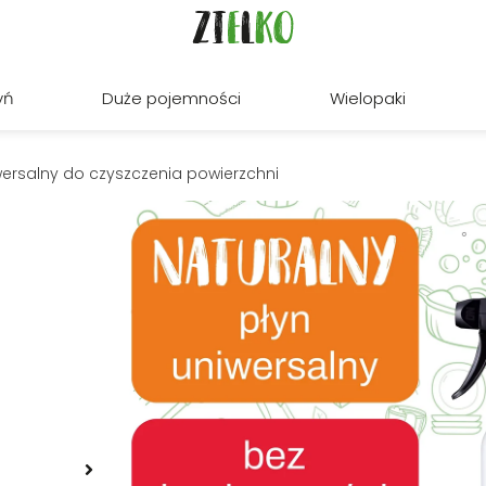
yń
Duże pojemności
Wielopaki
iwersalny do czyszczenia powierzchni
CZYSZCZENIE WIELOFUNKCYJNE
☆
☆
☆
☆
☆
(8)
ZIELKO Płyn uniwersal
Skuteczny i delikatny płyn do czyszczen
naturalnej i biodegradowalnej formule, 
Dzięki wszechstronnemu działaniu świet
wygodne rozwiązanie dla osób szukając
Pojemność:
500 ml