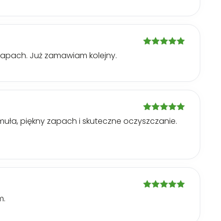
Oceniono
5
 zapach. Już zamawiam kolejny.
na 5
Oceniono
5
rmuła, piękny zapach i skuteczne oczyszczanie.
na 5
Oceniono
5
m.
na 5