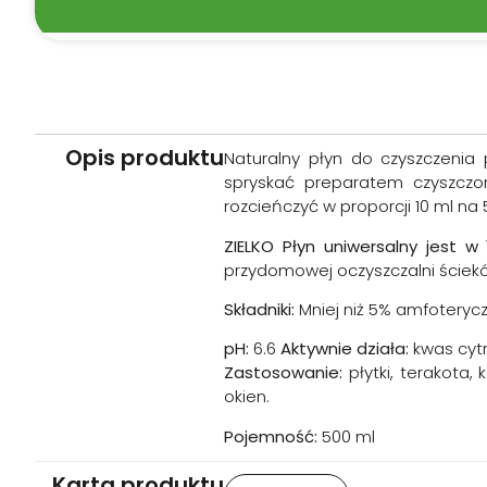
Biodegradowalna formuła
Płyn jest bezpieczny dla flory bakteryjnej obecne
Opis produktu
jednocześnie jest przyjazny dla środowiska.
Naturalny płyn do czyszczenia 
spryskać preparatem czyszczon
rozcieńczyć w proporcji 10 ml na 
ZIELKO Płyn uniwersalny jest w
przydomowej oczyszczalni ściek
Składniki:
Mniej niż 5% amfoteryc
pH:
6.6
Aktywnie działa:
kwas cyt
Zastosowanie:
płytki, terakota,
okien.
Pojemność:
500 ml
Karta produktu