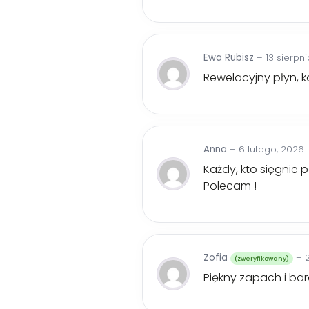
Ewa Rubisz
–
13 sierpn
Rewelacyjny płyn, 
Anna
–
6 lutego, 2026
Każdy, kto sięgnie 
Polecam !
Zofia
–
(zweryfikowany)
Piękny zapach i ba