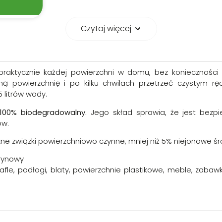
Czytaj więcej
j w przydomowych oczyszczalniach ścieków, a
praktycznie każdej powierzchni w domu, bez konieczności 
ą powierzchnię i po kilku chwilach przetrzeć czystym rę
5 litrów wody.
 100% biodegradowalny.
Jego skład sprawia, że jest bezpi
ów.
zne związki powierzchniowo czynne, mniej niż 5% niejonowe
rynowy
 kafle, podłogi, blaty, powierzchnie plastikowe, meble, zabaw