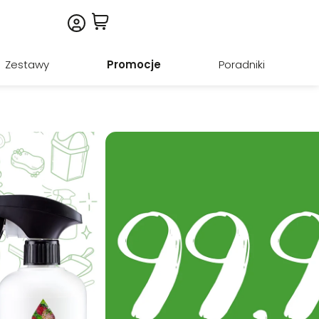
Zestawy
Promocje
Poradniki
ny do czyszczenia powierzchni
ia różnych powierzchni w całym domu, oparty na
która pozostawia świeży zapach i idealną czystość.
nie sprawdza się w codziennym sprzątaniu. To
ych jednego preparatu do wielu zastosowań.