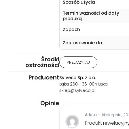
Sposób użycia
Termin ważności od daty
produkcji
Zapach
Zastosowanie do:
Środki
Uwaga: Działa drażniąco na oczy
PRZECZYTAJ
ostrożności
soczewki kontaktowe, jeżeli są i
porady / zgłosić się pod opiekę 
Producent
Sylveco Sp. z o.o.
rękawice ochronne / odzież och
Łąka 260F, 36-004 Łąka
przeznaczeniem i sposobem użyc
sklep@sylveco.pl
Opinie
Arleta
–
14 sierpnia, 2
Produkt rewelacyjn