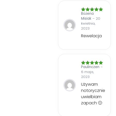
Bożena
Oceniono
5
Misiak
–
20
na 5
kwietnia,
2023
Rewelacja
Paulinczen
–
Oceniono
5
6 maja,
na 5
2023
Używam
notorycznie
uwielbiam
zapach 🙂