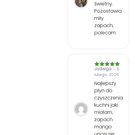
świetny.
Pozostawia
miły
zapach,
polecam.
Jadwiga
–
6
Oceniono
5
lutego, 2026
na 5
Najlepszy
płyn do
czyszczenia
kuchni jaki
miałam,
zapach
mango
unosi się