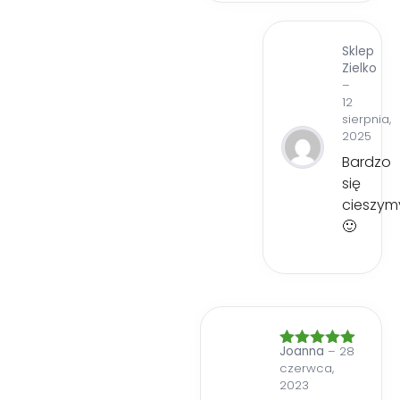
Sklep
Zielko
–
12
sierpnia,
2025
Bardzo
się
cieszym
🙂
Joanna
–
28
Oceniono
5
czerwca,
na 5
2023