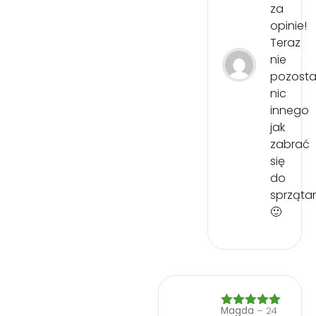
za
opinie!
Teraz
nie
pozosta
nic
innego
jak
zabrać
się
do
sprząta
🙂
Magda
–
24
Oceniono
5