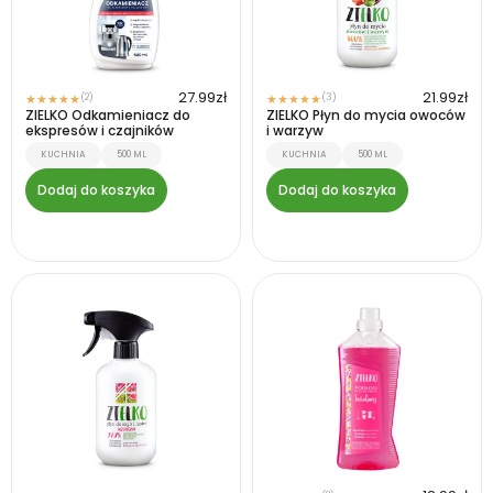
27.99
zł
21.99
zł
(2)
(3)
★
★
★
★
★
★
★
★
★
★
ZIELKO Odkamieniacz do
ZIELKO Płyn do mycia owoców
ekspresów i czajników
i warzyw
KUCHNIA
500 ML
KUCHNIA
500 ML
Dodaj do koszyka
Dodaj do koszyka