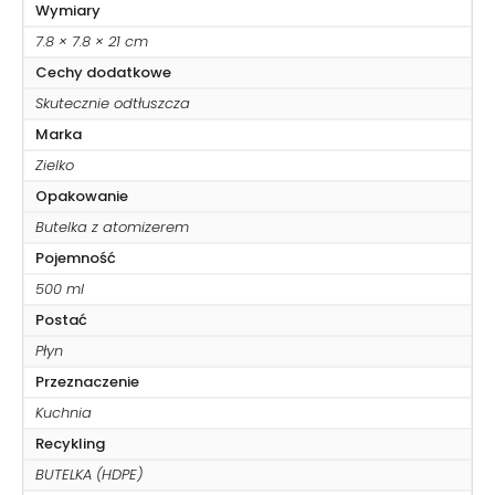
Wymiary
7.8 × 7.8 × 21 cm
Cechy dodatkowe
Skutecznie odtłuszcza
Marka
Zielko
Opakowanie
Butelka z atomizerem
Pojemność
500 ml
Postać
Płyn
Przeznaczenie
Kuchnia
Recykling
BUTELKA (HDPE)