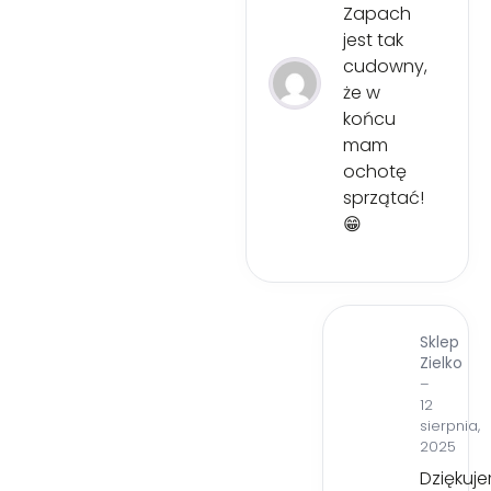
Zapach
jest tak
cudowny,
że w
końcu
mam
ochotę
sprzątać!
😁
Sklep
Zielko
–
12
sierpnia,
2025
Dziękuj