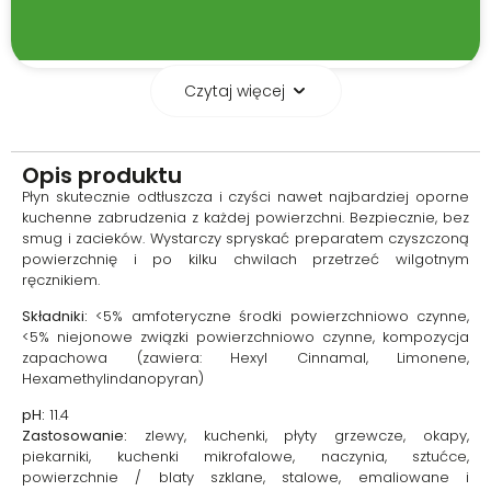
Czytaj więcej
Skuteczny i delikatny
Pomoże Ci pozbyć się
Opis produktu
uciążliwych plam i brudu bez
Płyn skutecznie odtłuszcza i czyści nawet najbardziej oporne
drażniącego, chemicznego
kuchenne zabrudzenia z każdej powierzchni. Bezpiecznie, bez
zapachu. Produkt pachnie
smug i zacieków. Wystarczy spryskać preparatem czyszczoną
owocowym aromatem mango i
powierzchnię i po kilku chwilach przetrzeć wilgotnym
brzoskwini, dzięki czemu prace
ręcznikiem.
kuchenne staną się
przyjemniejsze.
Składniki:
<5% amfoteryczne środki powierzchniowo czynne,
<5% niejonowe związki powierzchniowo czynne, kompozycja
zapachowa (zawiera: Hexyl Cinnamal, Limonene,
Hexamethylindanopyran)
pH:
11.4
Zastosowanie:
zlewy, kuchenki, płyty grzewcze, okapy,
piekarniki, kuchenki mikrofalowe, naczynia, sztućce,
powierzchnie / blaty szklane, stalowe, emaliowane i