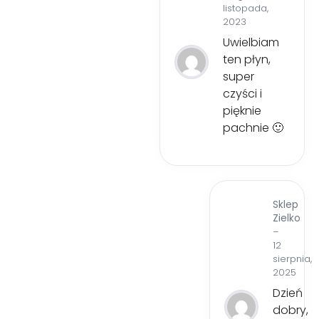
listopada,
na 5
2023
Uwielbiam
ten płyn,
super
czyści i
pięknie
pachnie 🙂
Sklep
Zielko
–
12
sierpnia,
2025
Dzień
dobry,