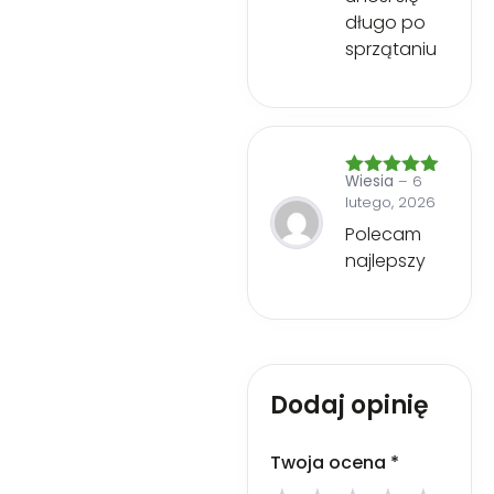
długo po
sprzątaniu
Wiesia
–
6
Oceniono
5
lutego, 2026
na 5
Polecam
najlepszy
Dodaj opinię
Twoja ocena
*