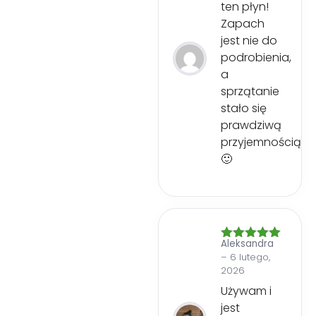
ten płyn!
Zapach
jest nie do
podrobienia,
a
sprzątanie
stało się
prawdziwą
przyjemnością
🙂
Aleksandra
Oceniono
5
–
6 lutego,
na 5
2026
Używam i
jest