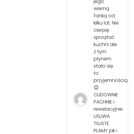
jego
wierną
fanką od
kilku lat. Nie
cierpię
sprzątać
kuchni ale
z tym
płynem
stało się
to
przyjemnością
😉
CUDOWNIE
PACHNIE i
rewelacyjnie
USUWA
TŁUSTE
PLAMY jak i