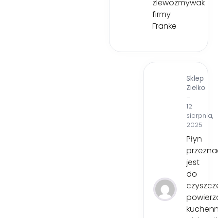
zlewozmywak
firmy
Franke
Sklep
Zielko
–
12
sierpnia,
2025
Płyn
przezna
jest
do
czyszcz
powierz
kuchenn