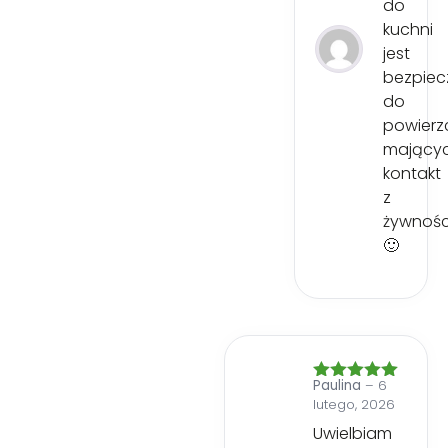
do
kuchni
jest
bezpiec
do
powierz
mający
kontakt
z
żywnośc
🙂
Paulina
–
6
Oceniono
5
lutego, 2026
na 5
Uwielbiam