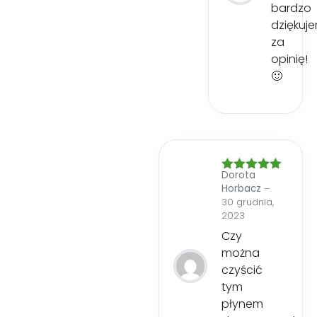
bardzo
dziękuj
za
opinię!
🙂
Dorota
Oceniono
5
Horbacz
–
na 5
30 grudnia,
2023
Czy
można
czyścić
tym
płynem