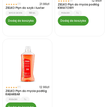
12.99
zł
(2)
★
★
★
★
★
21.99
zł
(3)
ZIELKO Płyn do mycia podłóg
★
★
★
★
★
ZIELKO Płyn do szyb i luster
KWIATOWY
MYCIE OKIEN
500 ML
PODŁOGI
1 L
Dodaj do koszyka
Dodaj do koszyka
12.99
zł
(7)
★
★
★
★
★
ZIELKO Płyn do mycia podłóg
RABARBAR
PODŁOGI
1 L