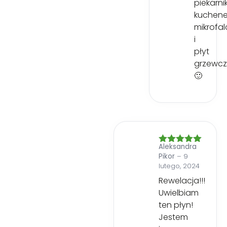
piekarni
kuchene
mikrofa
i
płyt
grzewc
🙂
Aleksandra
Oceniono
5
Pikor
–
9
na 5
lutego, 2024
Rewelacja!!!
Uwielbiam
ten płyn!
Jestem