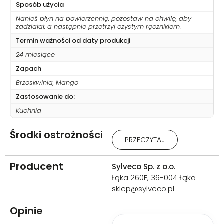
Sposób użycia
Nanieś płyn na powierzchnię, pozostaw na chwilę, aby
zadziałał, a następnie przetrzyj czystym ręcznikiem.
Termin ważności od daty produkcji
24 miesiące
Zapach
Brzoskwinia, Mango
Zastosowanie do:
Kuchnia
Środki ostrożności
Uwaga: Działa drażniąco na
PRZECZYTAJ
oczy. Działa drażniąco na
skórę. W PRZYPADKU DOSTANIA
SIĘ DO OCZU: Ostrożnie płukać
Producent
Sylveco Sp. z o.o.
wodą przez kilka minut. Wyjąć
Łąka 260F, 36-004 Łąka
soczewki kontaktowe, jeżeli są i
sklep@sylveco.pl
można je łatwo usunąć. Nadal
płukać. W przypadku
Opinie
utrzymywania się działania
drażniącego na oczy: