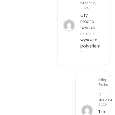
września,
na 5
2024
Czy
można
czyścić
szafki z
wysokim
połyskiem
?
Sklep
Zielko
–
12
sierpnia,
2025
Tak