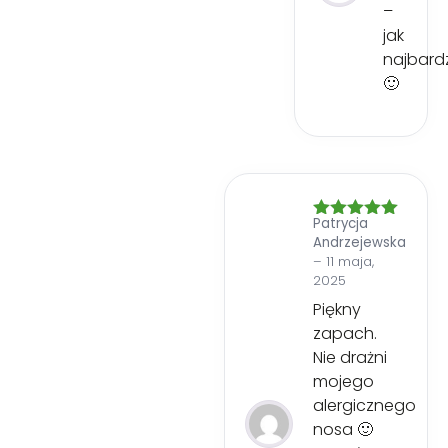
–
jak
najbardz
🙂
Patrycja
Oceniono
5
Andrzejewska
na 5
–
11 maja,
2025
Piękny
zapach.
Nie drażni
mojego
alergicznego
nosa 🙂