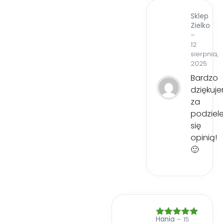
Sklep
Zielko
–
12
sierpnia,
2025
Bardzo
dziękuj
za
podziel
się
opinią!
🙂
Hania
–
15
Oceniono
5