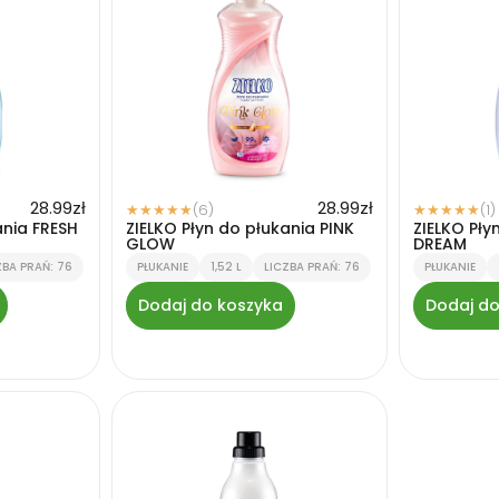
28.99
zł
28.99
zł
(6)
(1)
★
★
★
★
★
★
★
★
★
★
ania FRESH
ZIELKO Płyn do płukania PINK
ZIELKO Pły
GLOW
DREAM
ZBA PRAŃ: 76
PŁUKANIE
1,52 L
LICZBA PRAŃ: 76
PŁUKANIE
Dodaj do koszyka
Dodaj do