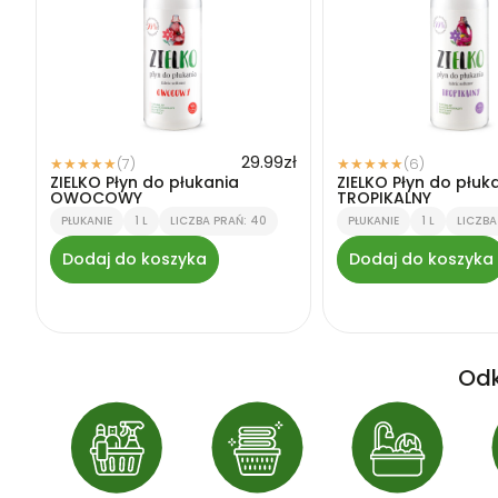
29.99
zł
(7)
(6)
★
★
★
★
★
★
★
★
★
★
ZIELKO Płyn do płukania
ZIELKO Płyn do płuk
OWOCOWY
TROPIKALNY
PŁUKANIE
1 L
LICZBA PRAŃ: 40
PŁUKANIE
1 L
LICZBA
Dodaj do koszyka
Dodaj do koszyka
Odk