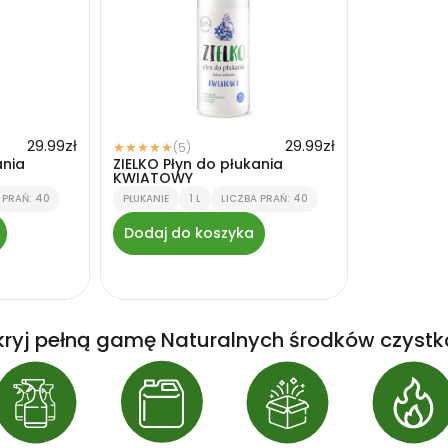
29.99
zł
29.99
zł
(5)
★
★
★
★
★
ania
ZIELKO Płyn do płukania
KWIATOWY
 PRAŃ: 40
PŁUKANIE
1 L
LICZBA PRAŃ: 40
Dodaj do koszyka
ryj pełną gamę Naturalnych środków czystk