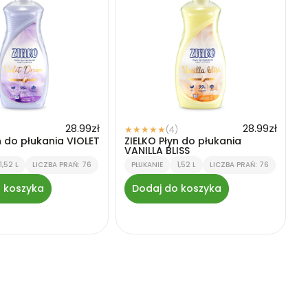
28.99
zł
28.99
zł
(4)
★
★
★
★
★
n do płukania VIOLET
ZIELKO Płyn do płukania
VANILLA BLISS
1,52 L
LICZBA PRAŃ: 76
PŁUKANIE
1,52 L
LICZBA PRAŃ: 76
 koszyka
Dodaj do koszyka