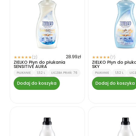
28.99
zł
(2)
(7)
★
★
★
★
★
★
★
★
★
★
ZIELKO Płyn do płukania
ZIELKO Płyn do płuk
SENSITIVE AURA
SKY
PŁUKANIE
1,52 L
LICZBA PRAŃ: 76
PŁUKANIE
1,52 L
LIC
Dodaj do koszyka
Dodaj do koszyka